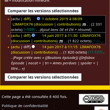
m
= modification mineure.
actu
diff
1 octobre 2019 à 08:09
LIMAFOX76
discussion
contributions
m
2 331
1
octets
+509
Ajout liens DE et EN + résumé
o
actu
diff
14 juin 2017 à 11:30
LIMAFOX76
c
discussion
contributions
m
1 822 octets
+2
1
t
A
4
actu
diff
14 juin 2017 à 11:15
LIMAFOX76
o
u
discussion
contributions
1 820 octets
+1 820
j
b
c
Page créée avec « {{Boutons épisode}} {{Infobox
u
r
u
Épisode | nocat = | tri = Ames perdues | spoiler = |
i
e
n
titre... »
n
2
r
2
0
é
0
1
s
1
9
u
7
m
Cette page a été consultée 8 400 fois.
é
d
Politique de confidentialité