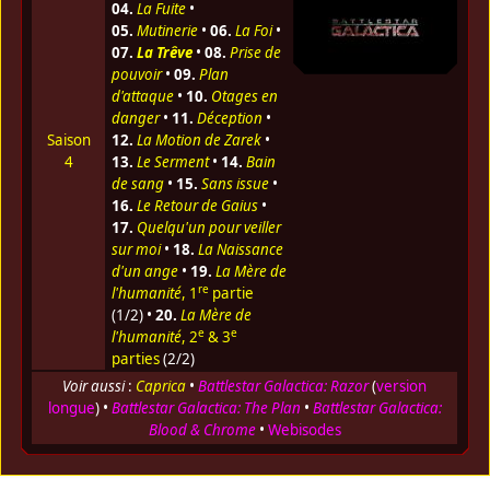
04.
La Fuite
•
05.
Mutinerie
•
06.
La Foi
•
07.
La Trêve
•
08.
Prise de
pouvoir
•
09.
Plan
d'attaque
•
10.
Otages en
danger
•
11.
Déception
•
Saison
12.
La Motion de Zarek
•
4
13.
Le Serment
•
14.
Bain
de sang
•
15.
Sans issue
•
16.
Le Retour de Gaius
•
17.
Quelqu'un pour veiller
sur moi
•
18.
La Naissance
d'un ange
•
19.
La Mère de
re
l'humanité
, 1
partie
(1/2) •
20.
La Mère de
e
e
l'humanité
, 2
& 3
parties
(2/2)
Voir aussi
:
Caprica
•
Battlestar Galactica: Razor
(
version
longue
) •
Battlestar Galactica: The Plan
•
Battlestar Galactica:
Blood & Chrome
•
Webisodes