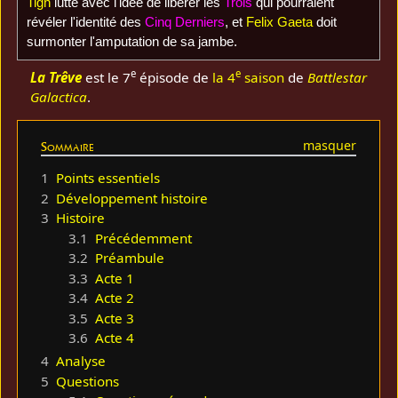
Tigh
lutte avec l'idée de libérer les
Trois
qui pourraient
révéler l'identité des
Cinq Derniers
, et
Felix Gaeta
doit
surmonter l'amputation de sa jambe.
e
e
La Trêve
est le 7
épisode de
la 4
saison
de
Battlestar
Galactica
.
Sommaire
1
Points essentiels
2
Développement histoire
3
Histoire
3.1
Précédemment
3.2
Préambule
3.3
Acte 1
3.4
Acte 2
3.5
Acte 3
3.6
Acte 4
4
Analyse
5
Questions