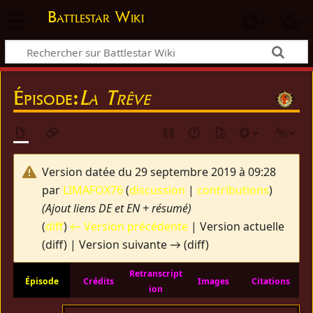
Battlestar Wiki
Épisode:
La Trêve
Version datée du 29 septembre 2019 à 09:28
par
LIMAFOX76
(
discussion
|
contributions
)
(Ajout liens DE et EN + résumé)
(
diff
)
← Version précédente
| Version actuelle
(diff) | Version suivante → (diff)
Retranscript
Épisode
Crédits
Images
Citations
ion