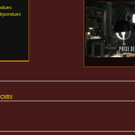
ndues
répondues
oire