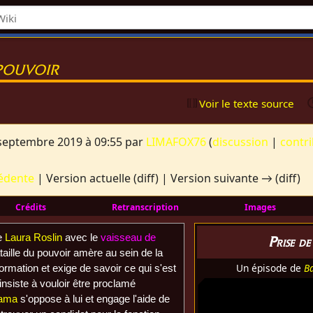
 pouvoir
Voir le texte source
 septembre 2019 à 09:55 par
LIMAFOX76
(
discussion
|
contr
édente
| Version actuelle (diff) | Version suivante → (diff)
Crédits
Retranscription
Images
te
Laura Roslin
avec le
vaisseau de
Prise d
aille du pouvoir amère au sein de la
Un épisode de
Ba
ormation et exige de savoir ce qui s'est
insiste à vouloir être proclamé
dama
s'oppose à lui et engage l'aide de