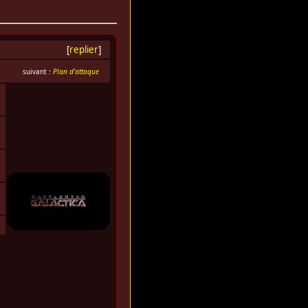
[
replier
]
suivant :
Plan d’attaque