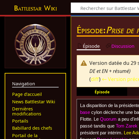
Battlestar Wiki
Épisode:
Prise de
Épisode
Discussion
Version datée du 29
DE et EN + résumé)
(
diff
)
← Version préc
Navigation
Épisode
Page d’accueil
News Battlestar Wiki
La disparition de la présiden
Dernières
base
cylon déclenche une bat
modifications
Flotte. Le
Quorum
a peu d'inf
Portails
passé tandis que
Tom Zarek
Babillard des chefs
président par intérim.
Lee A
Portail de la