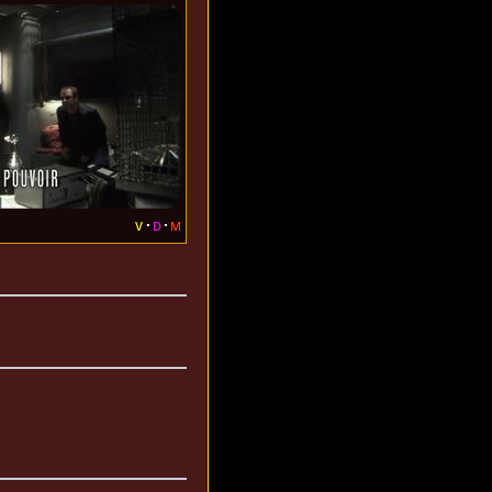
v
d
m