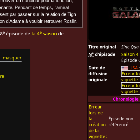
trouver un candidat pour la fonction,
nante. Pendant ce temps, l'amiral
sent par passer sur la relation de Tigh
ion d'Adama à vouloir retrouver Roslin.
e
e
 8
épisode de
la 4
saison
de
Titre original
Sine Qua
N°
d'épisode
Saison 4
Épisode 
Date de
USA
diffusion
Erreur lo
re
originale
vignette 
Erreur lo
vignette 
Chronologie
Erreur
lors de
la
Épisode non
création
référencé
de la
vignette :