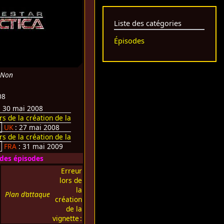
Liste des catégories
Épisodes
 Non
08
: 30 mai 2008
rs de la création de la
:
UK
: 27 mai 2008
rs de la création de la
:
FRA
: 31 mai 2009
 des épisodes
Erreur
lors de
la
Plan d’attaque
création
de la
vignette :