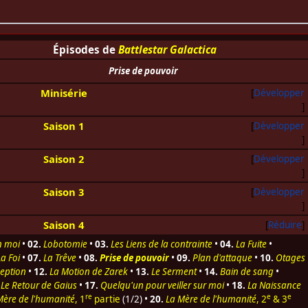
Épisodes de
Battlestar Galactica
Prise de pouvoir
Minisérie
Développer
Saison 1
Développer
Saison 2
Développer
Saison 3
Développer
Saison 4
Réduire
en moi
•
02.
Lobotomie
•
03.
Les Liens de la contrainte
•
04.
La Fuite
•
La Foi
•
07.
La Trêve
•
08.
Prise de pouvoir
•
09.
Plan d'attaque
•
10.
Otages
eption
•
12.
La Motion de Zarek
•
13.
Le Serment
•
14.
Bain de sang
•
Le Retour de Gaius
•
17.
Quelqu'un pour veiller sur moi
•
18.
La Naissance
re
e
e
Mère de l'humanité
, 1
partie
(1/2) •
20.
La Mère de l'humanité
, 2
& 3