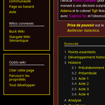
l'avocat
Romo Lampkin
pour 
communauté
menant à une décision surpre
Page au hasard
Adama
et le colonel
Tigh
finis
Aide
avec
Caprica Six
et l'obsess
Wikis connexes
Prise de pouvoir
est le
Battlestar Galactica
.
Buck Wiki
Stargate Wiki
Sémantique
Sommaire
1
Points essentiels
2
Développement histoi
Outils wiki
3
Histoire
3.1
Précédemment
Citer cette page
3.2
Préambule
Parcourir les
3.3
Acte 1
propriétés
3.4
Acte 2
Tout développer
3.5
Acte 3
3.6
Acte 4
4
Analyse