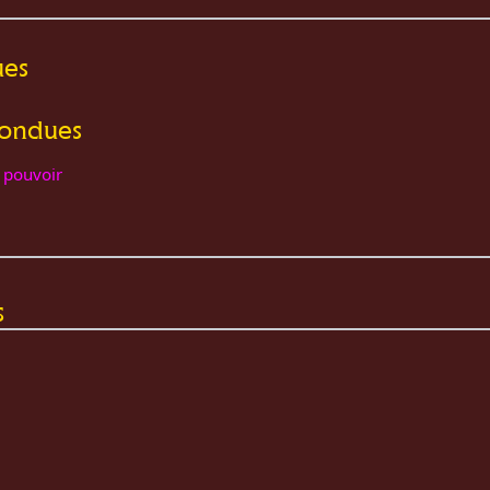
ues
pondues
 pouvoir
s