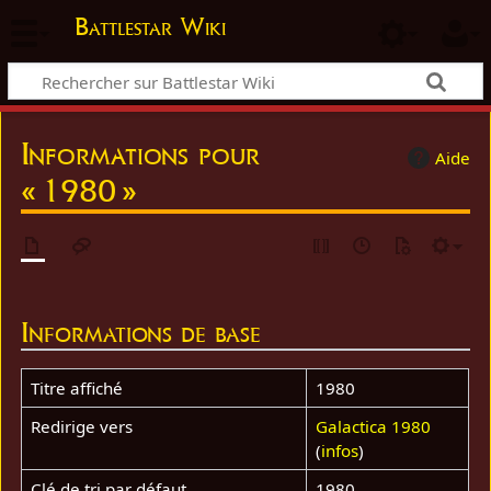
Battlestar Wiki
Informations pour
Aide
« 1980 »
Informations de base
Titre affiché
1980
Redirige vers
Galactica 1980
(
infos
)
Clé de tri par défaut
1980