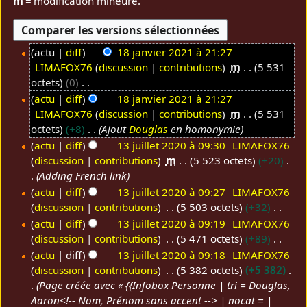
m
= modification mineure.
actu
diff
18 janvier 2021 à 21:27
LIMAFOX76
discussion
contributions
m
5 531
1
octets
0
8
A
actu
diff
18 janvier 2021 à 21:27
j
u
LIMAFOX76
discussion
contributions
m
5 531
a
c
octets
+8
Ajout
Douglas
en homonymie
n
u
actu
diff
13 juillet 2020 à 09:30
LIMAFOX76
v
n
discussion
contributions
m
5 523 octets
+20
1
i
r
Adding French link
3
e
é
actu
diff
13 juillet 2020 à 09:27
LIMAFOX76
j
r
s
discussion
contributions
5 503 octets
+32
u
2
u
A
actu
diff
13 juillet 2020 à 09:19
LIMAFOX76
i
0
m
u
discussion
contributions
5 471 octets
+89
l
2
é
c
A
actu
diff
13 juillet 2020 à 09:18
LIMAFOX76
l
1
d
u
u
discussion
contributions
5 382 octets
+5 382
e
e
n
c
Page créée avec « {{Infobox Personne | tri = Douglas,
t
s
r
u
Aaron<!-- Nom, Prénom sans accent --> | nocat = |
2