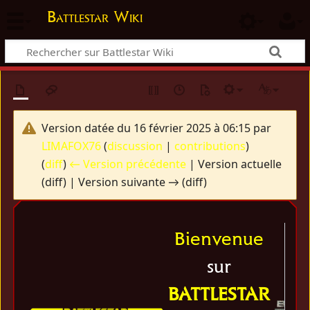
Battlestar Wiki
Version datée du 16 février 2025 à 06:15 par
LIMAFOX76
(
discussion
|
contributions
)
(
diff
)
← Version précédente
| Version actuelle
(diff) | Version suivante → (diff)
Bienvenue
sur
BATTLESTAR