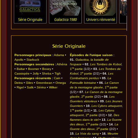
Série Originale
Galactica 1980
Univers réinventé
À pro
Série Originale
Personnages principaux
:
Adama
•
Épisodes de l'unique saison
:
Apollo
•
Starbuck
01.
Galactica, la bataille de
Personnages secondaires
:
Athéna
l'espace
•
02.
Les Tombes de Kobol
,
re
•
Baltar
•
Boomer
•
Boxey
•
1
partie
(1/2) •
03.
Les Tombes de
e
Cassiopée
•
Jolly
•
Sheba
•
Tigh
Kobol
, 2
partie
(2/2) •
04.
Les
Personnages récurrents
:
Cain
•
Combattants perdus
•
05.
La
Deitra
•
Giles
•
Greenbean
•
Omega
Patrouille lointaine
•
06.
Le Canon
re
•
Rigel
•
Salik
•
Sérina
•
Wilker
de la montagne glacée
, 1
partie
(1/2) •
07.
Le Canon de la montagne
e
glacée
, 2
partie
(2/2) •
08.
Les
Guerriers victorieux
•
09.
Les Jeunes
Guerriers
•
10.
Les Cylons attaquent
,
re
1
partie
(1/2) •
11.
Les Cylons
e
attaquent
, 2
partie
(2/2) •
12.
Des
flammes dans le ciel
•
13.
La Guerre
re
des dieux
, 1
partie
(1/2) •
14.
La
e
Guerre des dieux
, 2
partie
(2/2) •
15.
La Voix du sang
•
16.
Meurtre