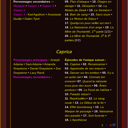
Personnages secondaires
—
09.
Plan d'attaque
•
10.
Otages en
Minisérie
•
Saison 1
•
Saison 2
•
danger
•
11.
Déception
•
12.
La
Saison 3
Motion de Zarek
•
13.
Le Serment
•
Saison 4
:
Karl Agathon
•
Anastasia
14.
Bain de sang
•
15.
Sans issue
•
Dualla
•
Galen Tyrol
16.
Le Retour de Gaius
•
17.
Quelqu'un pour veiller sur moi
•
18.
La Naissance d'un ange
•
19.
La
re
Mère de l'humanité
, 1
partie
(1/2) •
e
e
20.
La Mère de l'humanité
, 2
& 3
parties
(2/2)
Caprica
Personnages principaux
:
Joseph
Épisodes de l'unique saison
:
Adama
•
Sam Adama
•
Amanda
01.
Caprica
•
02.
Renaissance
•
Graystone
•
Daniel Graystone
•
Zoe
03.
Apprendre de ses erreurs
•
Graystone
•
Lacy Rand
04.
Danser sur les tombes
•
05.
Il y a
Personnages secondaires
:
un autre ciel
•
06.
Connais ton
ennemi
•
07.
Quand la mémoire
nous joue des tours
•
08.
Âmes
perdues
•
09.
Le Fond de l'abîme
•
10.
Paradis virtuel
•
11.
Représailles
•
12.
Le sang
coule
•
13.
Le Début de la fin
•
14.
Effet boomerang
•
15.
La
Marque de passage
•
16.
Naissance
des paradis
•
17.
Sort funeste
•
18.
L'Apothéose
v
·
d
·
m