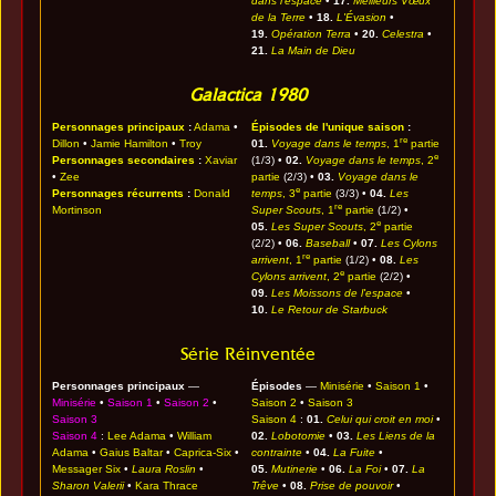
dans l'espace
•
17.
Meilleurs Vœux
de la Terre
•
18.
L'Évasion
•
19.
Opération Terra
•
20.
Celestra
•
21.
La Main de Dieu
Galactica 1980
Personnages principaux
:
Adama
•
Épisodes de l'unique saison
:
re
Dillon
•
Jamie Hamilton
•
Troy
01.
Voyage dans le temps
, 1
partie
e
Personnages secondaires
:
Xaviar
(1/3) •
02.
Voyage dans le temps
, 2
•
Zee
partie
(2/3) •
03.
Voyage dans le
e
Personnages récurrents
:
Donald
temps
, 3
partie
(3/3) •
04.
Les
re
Mortinson
Super Scouts
, 1
partie
(1/2) •
e
05.
Les Super Scouts
, 2
partie
(2/2) •
06.
Baseball
•
07.
Les Cylons
re
arrivent
, 1
partie
(1/2) •
08.
Les
e
Cylons arrivent
, 2
partie
(2/2) •
09.
Les Moissons de l'espace
•
10.
Le Retour de Starbuck
Série Réinventée
Personnages principaux
—
Épisodes
—
Minisérie
•
Saison 1
•
Minisérie
•
Saison 1
•
Saison 2
•
Saison 2
•
Saison 3
Saison 3
Saison 4
:
01.
Celui qui croit en moi
•
Saison 4
:
Lee Adama
•
William
02.
Lobotomie
•
03.
Les Liens de la
Adama
•
Gaius Baltar
•
Caprica-Six
•
contrainte
•
04.
La Fuite
•
Messager Six
•
Laura Roslin
•
05.
Mutinerie
•
06.
La Foi
•
07.
La
Sharon Valerii
•
Kara Thrace
Trêve
•
08.
Prise de pouvoir
•