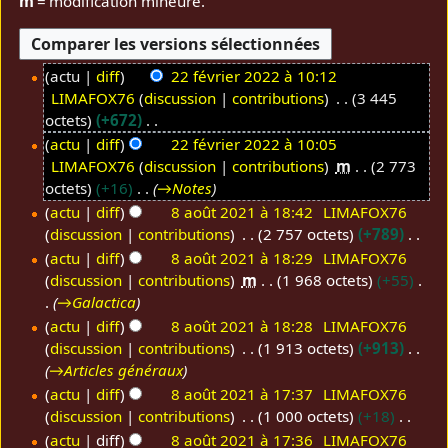
m
= modification mineure.
actu
diff
22 février 2022 à 10:12
LIMAFOX76
discussion
contributions
3 445
2
octets
+672
2
A
actu
diff
22 février 2022 à 10:05
f
u
LIMAFOX76
discussion
contributions
m
2 773
é
c
octets
+16
→
Notes
v
u
actu
diff
8 août 2021 à 18:42
LIMAFOX76
r
n
discussion
contributions
2 757 octets
+789
8
i
r
A
a
actu
diff
8 août 2021 à 18:29
LIMAFOX76
e
é
u
discussion
contributions
m
1 968 octets
+55
o
r
s
c
→
Galactica
û
2
u
u
actu
diff
8 août 2021 à 18:28
LIMAFOX76
t
0
m
n
discussion
contributions
1 913 octets
+913
2
2
é
r
→
Articles généraux
0
2
d
é
actu
diff
8 août 2021 à 17:37
LIMAFOX76
2
e
s
discussion
contributions
1 000 octets
+18
1
s
u
A
actu
diff
8 août 2021 à 17:36
LIMAFOX76