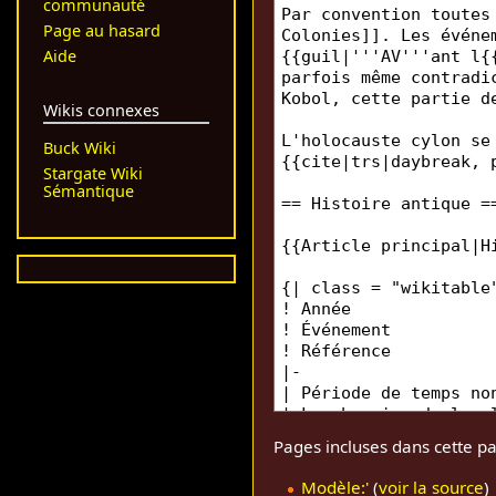
communauté
Page au hasard
Aide
Wikis connexes
Buck Wiki
Stargate Wiki
Sémantique
Pages incluses dans cette pa
Modèle:'
(
voir la source
)