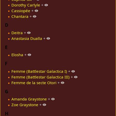
Dorothy Carlyle
+
Cassiopée
+
Chantara
+
D
Deitra
+
Anastasia Dualla
+
E
Elosha
+
F
Femme (Battlestar Galactica I)
+
Femme (Battlestar Galactica III)
+
Femme de la secte Otori
+
G
Amanda Graystone
+
Zoe Graystone
+
H