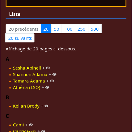
Liste
20 précédents
20
50
100
250
500
20 suivants
Affichage de 20 pages ci-dessous.
A
Sesha Abinell
+
Shannon Adama
+
Tamara Adama
+
Athéna (LSO)
+
B
Kellan Brody
+
C
Cami
+
Caprica-Six
+