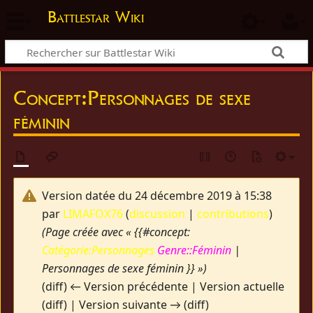
Battlestar Wiki
Concept
:
Personnages de sexe
féminin
Version datée du 24 décembre 2019 à 15:38
par
LIMAFOX76
(
discussion
|
contributions
)
(Page créée avec « {{#concept:
Catégorie:Personnages
Genre::Féminin
|
Personnages de sexe féminin }} »)
(diff) ← Version précédente | Version actuelle
(diff) | Version suivante → (diff)