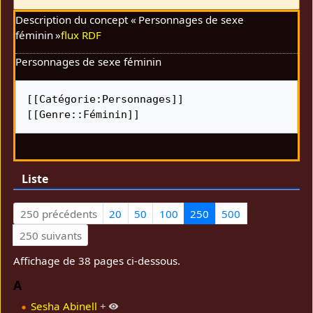
Description du concept « Personnages de sexe
féminin »
flux RDF
Personnages de sexe féminin
[[Catégorie:Personnages]] 
[[Genre::Féminin]]
Liste
250 précédents
20
50
100
250
500
250 suivants
Affichage de 38 pages ci-dessous.
A
Sesha Abinell
+