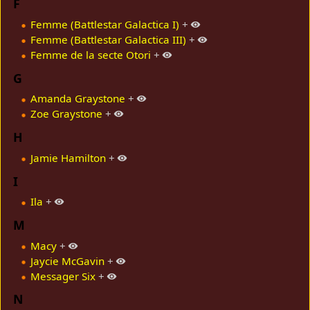
F
Femme (Battlestar Galactica I)
+
Femme (Battlestar Galactica III)
+
Femme de la secte Otori
+
G
Amanda Graystone
+
Zoe Graystone
+
H
Jamie Hamilton
+
I
Ila
+
M
Macy
+
Jaycie McGavin
+
Messager Six
+
N