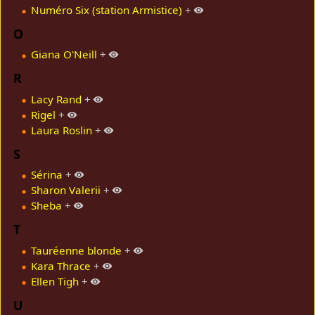
Numéro Six (station Armistice)
+
O
Giana O'Neill
+
R
Lacy Rand
+
Rigel
+
Laura Roslin
+
S
Sérina
+
Sharon Valerii
+
Sheba
+
T
Tauréenne blonde
+
Kara Thrace
+
Ellen Tigh
+
U