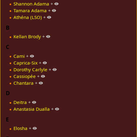
Shannon Adama
+
Tamara Adama
+
Athéna (LSO)
+
B
Kellan Brody
+
C
Cami
+
Caprica-Six
+
Dorothy Carlyle
+
Cassiopée
+
Chantara
+
D
Deitra
+
Anastasia Dualla
+
E
Elosha
+