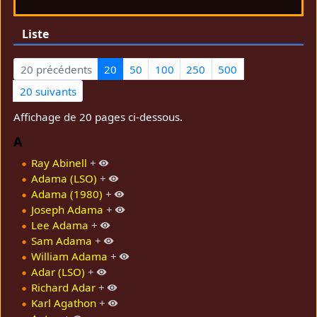
Liste
20 précédents
20
50
100
250
500
20 suivants
Affichage de 20 pages ci-dessous.
A
Ray Abinell
+
Adama (LSO)
+
Adama (1980)
+
Joseph Adama
+
Lee Adama
+
Sam Adama
+
William Adama
+
Adar (LSO)
+
Richard Adar
+
Karl Agathon
+