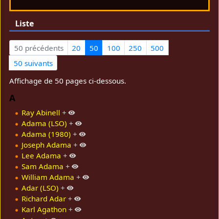
Liste
50 précédents
20
50
100
250
500
50 suivants
Affichage de 50 pages ci-dessous.
A
Ray Abinell
+
Adama (LSO)
+
Adama (1980)
+
Joseph Adama
+
Lee Adama
+
Sam Adama
+
William Adama
+
Adar (LSO)
+
Richard Adar
+
Karl Agathon
+