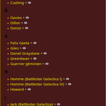
Cushing
+
D
Davies
+
Dillon
+
Donzo
+
G
Felix Gaeta
+
Giles
+
Daniel Graystone
+
Greenbean
+
Guerrier géminien
+
H
Homme (Battlestar Galactica I)
+
Homme (Battlestar Galactica IV)
+
Howard
+
J
Jack (Battlestar Galactica)
+