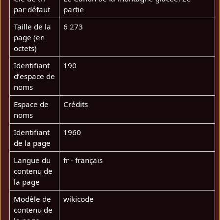
par défaut
partie
Taille de la
6 273
page (en
octets)
Identifiant
190
dʼespace de
noms
Espace de
Crédits
noms
Identifiant
1960
de la page
Langue du
fr - français
contenu de
la page
Modèle de
wikicode
contenu de