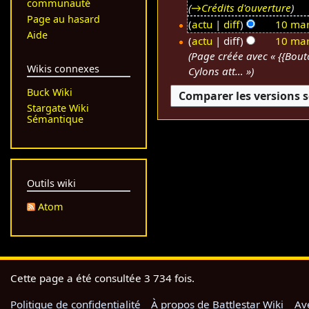
communauté
→
Crédits d'ouverture
2
Page au hasard
4
actu
diff
10 mar
Aide
A
m
1
actu
diff
10 mar
u
a
0
Page créée avec « {{Bou
Wikis connexes
c
Cylons att… »
r
m
u
s
a
Buck Wiki
n
2
r
Stargate Wiki
r
0
s
Sémantique
é
2
2
s
0
0
u
2
m
0
Outils wiki
é
d
Atom
e
s
m
o
Cette page a été consultée 3 734 fois.
d
i
Politique de confidentialité
À propos de Battlestar Wiki
Av