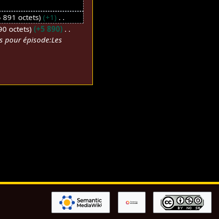
 891 octets
+1
90 octets
+5 890
ts pour épisode:Les