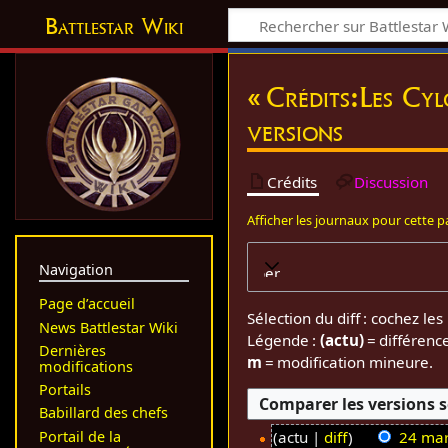
Battlestar Wiki
« Crédits:Les Cyl
versions
Crédits
Discussion
Afficher les journaux pour cette 
Navigation
Développer
Page d’accueil
Sélection du diff : cochez l
News Battlestar Wiki
Légende :
(actu)
= différenc
Dernières
m
= modification mineure.
modifications
Portails
Babillard des chefs
Portail de la
actu
diff
24 mar