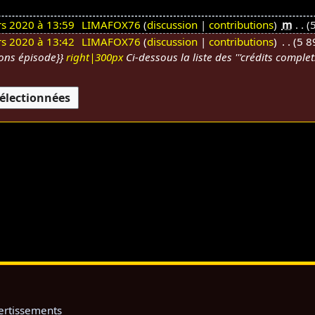
s 2020 à 13:59
LIMAFOX76
discussion
contributions
m
5
s 2020 à 13:42
LIMAFOX76
discussion
contributions
5 8
tons épisode}}
right|300px
Ci-dessous la liste des '''crédits comple
ertissements