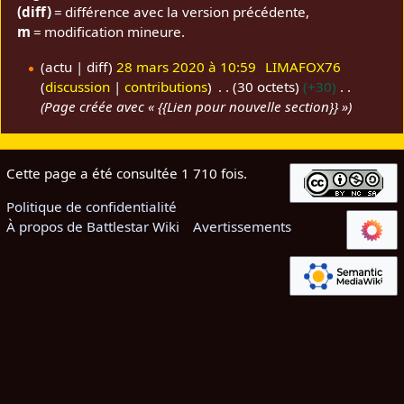
(diff)
= différence avec la version précédente,
m
= modification mineure.
actu
diff
28 mars 2020 à 10:59
LIMAFOX76
discussion
contributions
30 octets
+30
2
Page créée avec « {{Lien pour nouvelle section}} »
8
m
a
r
Cette page a été consultée 1 710 fois.
s
Politique de confidentialité
2
À propos de Battlestar Wiki
Avertissements
0
2
0