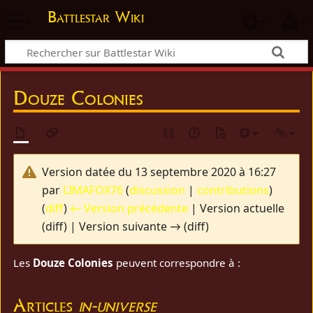
Battlestar Wiki
Douze Colonies
Version datée du 13 septembre 2020 à 16:27
par
LIMAFOX76
(
discussion
|
contributions
)
(
diff
)
← Version précédente
| Version actuelle
(diff) | Version suivante → (diff)
Les
Douze Colonies
peuvent correspondre à :
Articles
in-universe