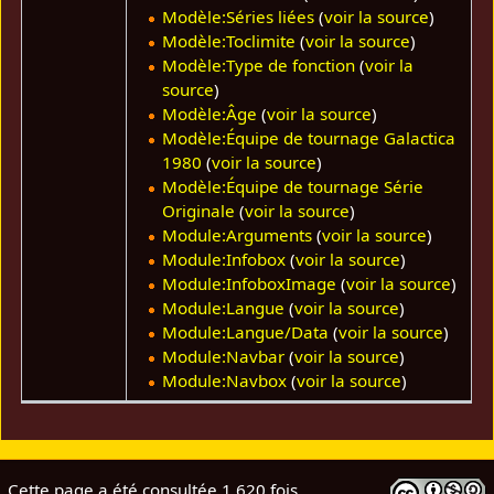
Modèle:Séries liées
(
voir la source
)
Modèle:Toclimite
(
voir la source
)
Modèle:Type de fonction
(
voir la
source
)
Modèle:Âge
(
voir la source
)
Modèle:Équipe de tournage Galactica
1980
(
voir la source
)
Modèle:Équipe de tournage Série
Originale
(
voir la source
)
Module:Arguments
(
voir la source
)
Module:Infobox
(
voir la source
)
Module:InfoboxImage
(
voir la source
)
Module:Langue
(
voir la source
)
Module:Langue/Data
(
voir la source
)
Module:Navbar
(
voir la source
)
Module:Navbox
(
voir la source
)
Cette page a été consultée 1 620 fois.