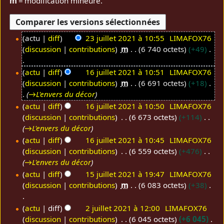
m
= modification mineure.
actu
diff
23 juillet 2021 à 10:55
LIMAFOX76
discussion
contributions
m
6 740 octets
+49
2
3
A
actu
diff
16 juillet 2021 à 10:51
LIMAFOX76
j
u
discussion
contributions
m
6 691 octets
+18
1
u
c
→
L'envers du décor
6
i
u
actu
diff
16 juillet 2021 à 10:50
LIMAFOX76
j
l
n
discussion
contributions
6 673 octets
+114
u
l
r
→
L'envers du décor
i
e
é
actu
diff
16 juillet 2021 à 10:45
LIMAFOX76
l
t
s
discussion
contributions
6 559 octets
+476
l
2
u
→
L'envers du décor
e
0
m
actu
diff
15 juillet 2021 à 19:47
LIMAFOX76
t
2
é
discussion
contributions
m
6 083 octets
+38
1
2
1
d
5
0
e
A
actu
diff
2 juillet 2021 à 12:00
LIMAFOX76
j
2
s
u
discussion
contributions
6 045 octets
+6 045
2
u
1