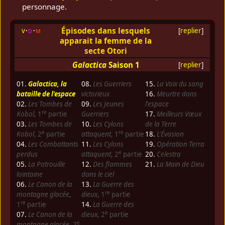
personnage.
Épisodes dans lesquels
v
d
m
[
replier
]
apparait la femme de la
secte Otori
Galactica
Saison 1
[
replier
]
01.
Galactica, la
08.
Les Guerriers
15.
La Voix du sang
bataille de l'espace
victorieux
16.
Meurtre dans
02.
Les Tombes de
09.
Les Jeunes
l'espace
re
Kobol
, 1
partie
Guerriers
17.
Meilleurs Vœux
03.
Les Tombes de
10.
Les Cylons
de la Terre
e
re
Kobol
, 2
partie
attaquent
, 1
partie
18.
L'Évasion
04.
Les Combattants
11.
Les Cylons
19.
Opération Terra
e
perdus
attaquent
, 2
partie
20.
Celestra
05.
La Patrouille
12.
Des flammes
21.
La Main de Dieu
lointaine
dans le ciel
06.
Le Canon de la
13.
La Guerre des
re
montagne glacée
,
dieux
, 1
partie
re
1
partie
14.
La Guerre des
e
07.
Le Canon de la
dieux
, 2
partie
e
montagne glacée
, 2