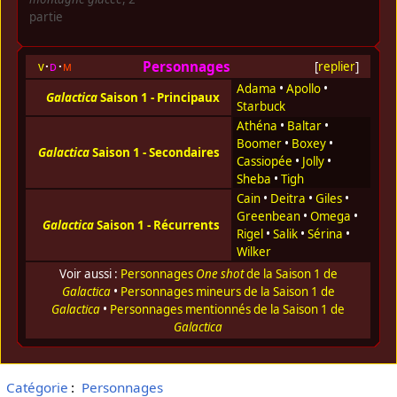
partie
Personnages
v
d
m
[
replier
]
Adama
•
Apollo
•
Galactica
Saison 1 - Principaux
Starbuck
Athéna
•
Baltar
•
Boomer
•
Boxey
•
Galactica
Saison 1 - Secondaires
Cassiopée
•
Jolly
•
Sheba
•
Tigh
Cain
•
Deitra
•
Giles
•
Greenbean
•
Omega
•
Galactica
Saison 1 - Récurrents
Rigel
•
Salik
•
Sérina
•
Wilker
Voir aussi :
Personnages
One shot
de la Saison 1 de
Galactica
•
Personnages mineurs de la Saison 1 de
Galactica
•
Personnages mentionnés de la Saison 1 de
Galactica
Catégorie
:
Personnages