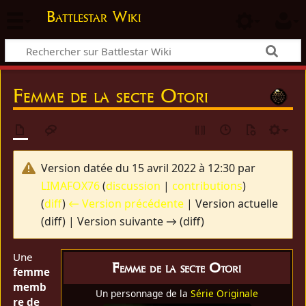
Battlestar Wiki
Femme de la secte Otori
Version datée du 15 avril 2022 à 12:30 par
LIMAFOX76
(
discussion
|
contributions
)
(
diff
)
← Version précédente
| Version actuelle
(diff) | Version suivante → (diff)
Une
Femme de la secte Otori
femme
memb
Un personnage de la
Série Originale
re de