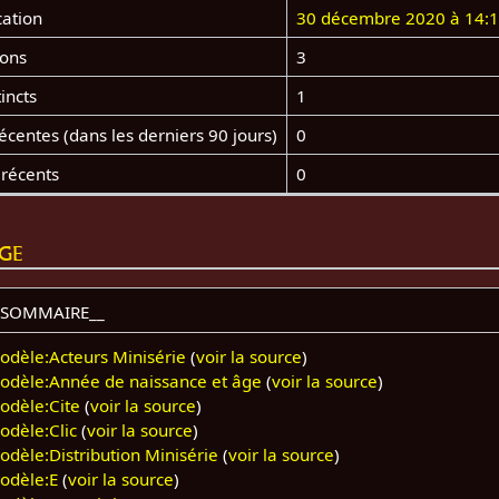
cation
30 décembre 2020 à 14:
ions
3
incts
1
centes (dans les derniers 90 jours)
0
 récents
0
age
_SOMMAIRE__
odèle:Acteurs Minisérie
(
voir la source
)
odèle:Année de naissance et âge
(
voir la source
)
odèle:Cite
(
voir la source
)
odèle:Clic
(
voir la source
)
odèle:Distribution Minisérie
(
voir la source
)
odèle:E
(
voir la source
)