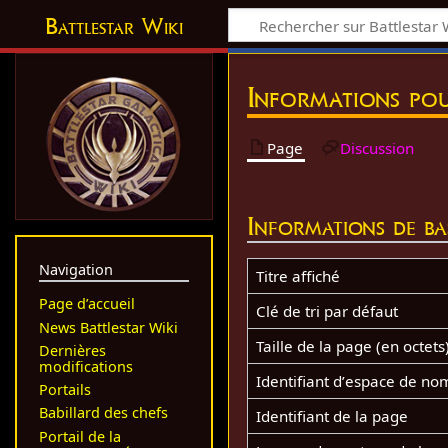
Battlestar Wiki
Informations pou
Page
Discussion
Informations de ba
Navigation
Titre affiché
Page d’accueil
Clé de tri par défaut
News Battlestar Wiki
Taille de la page (en octets
Dernières
modifications
Identifiant dʼespace de no
Portails
Babillard des chefs
Identifiant de la page
Portail de la