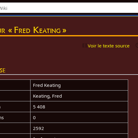
r « Fred Keating »
Voir le texte source
se
Fred Keating
Keating, Fred
)
5 408
ms
0
2592