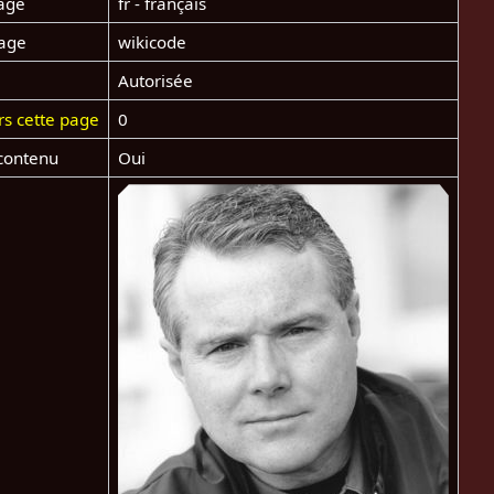
age
fr - français
page
wikicode
Autorisée
rs cette page
0
contenu
Oui