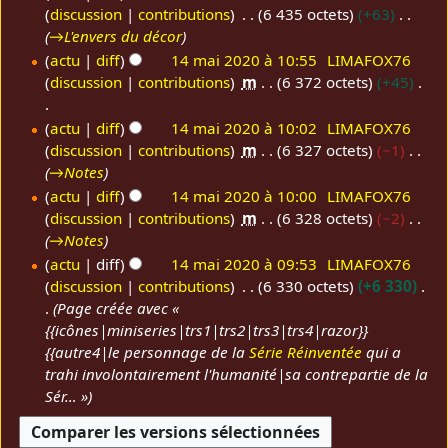
o
e
s
discussion
contributions
6 435 octets
+63
0
d
s
u
→
L'envers du décor
i
m
m
actu
diff
14 mai 2020 à 10:55
LIMAFOX76
f
o
é
discussion
contributions
m
6 372 octets
+45
i
d
d
c
i
e
A
actu
diff
14 mai 2020 à 10:02
LIMAFOX76
a
f
s
u
discussion
contributions
m
6 327 octets
−1
t
i
m
c
→
Notes
i
c
o
u
actu
diff
14 mai 2020 à 10:00
LIMAFOX76
o
a
d
n
discussion
contributions
m
6 328 octets
−2
n
t
i
r
→
Notes
s
i
f
é
actu
diff
14 mai 2020 à 09:53
LIMAFOX76
o
i
s
discussion
contributions
6 330 octets
+6 330
n
c
u
Page créée avec «
s
a
m
{{icônes|miniseries|trs1|trs2|trs3|trs4|razor}}
t
é
{{autre4|le personnage de la
Série Réinventée
qui a
i
d
trahi involontairement l'humanité|sa contrepartie de la
o
e
Sér… »
n
s
s
m