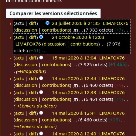
m
= modification mineure.
actu
diff
23 juillet 2026 à 21:35
LIMAFOX76
discussion
contributions
m
7 983 octets
+7
2
A
3
actu
diff
24 octobre 2020 à 12:03
u
LIMAFOX76
discussion
contributions
7 976
j
2
c
octets
+51
u
4
u
A
actu
diff
15 mai 2020 à 13:04
LIMAFOX76
i
o
n
u
discussion
contributions
7 925 octets
+1 465
1
l
c
r
c
→
Biographie
5
l
t
é
u
actu
diff
14 mai 2020 à 12:44
LIMAFOX76
m
e
o
s
n
discussion
contributions
m
6 460 octets
−1
1
a
t
b
u
r
A
4
actu
diff
14 mai 2020 à 12:43
LIMAFOX76
i
2
r
m
é
u
discussion
contributions
m
6 461 octets
+1
m
2
0
e
é
s
c
→
L'envers du décor
a
0
2
2
d
u
u
actu
diff
14 mai 2020 à 12:41
LIMAFOX76
i
2
6
0
e
m
n
discussion
contributions
6 460 octets
+25
2
0
2
s
é
r
→
L'envers du décor
0
0
m
d
é
actu
diff
14 mai 2020 à 12:40
LIMAFOX76
2