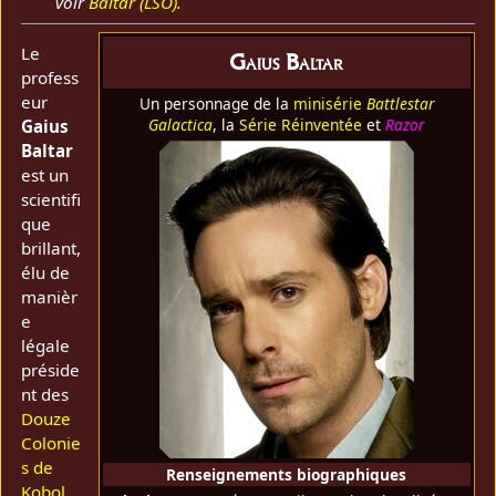
voir
Baltar (LSO)
.
Le
Gaius Baltar
profess
eur
Un personnage de la
minisérie
Battlestar
Galactica
, la
Série Réinventée
et
Razor
Gaius
Baltar
est un
scientifi
que
brillant,
élu de
manièr
e
légale
préside
nt des
Douze
Colonie
s de
Renseignements biographiques
Kobol