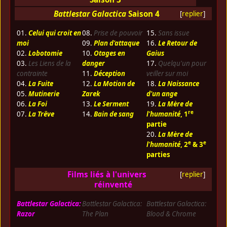
Battlestar Galactica
Saison 4
[
replier
]
01.
Celui qui croit en
08.
Prise de pouvoir
15.
Sans issue
moi
09.
Plan d'attaque
16.
Le Retour de
02.
Lobotomie
10.
Otages en
Gaius
03.
Les Liens de la
danger
17.
Quelqu'un pour
contrainte
11.
Déception
veiller sur moi
04.
La Fuite
12.
La Motion de
18.
La Naissance
05.
Mutinerie
Zarek
d'un ange
06.
La Foi
13.
Le Serment
19.
La Mère de
re
07.
La Trêve
14.
Bain de sang
l'humanité
, 1
partie
20.
La Mère de
e
e
l'humanité
, 2
& 3
parties
Films liés à l'univers
[
replier
]
réinventé
Battlestar Galactica:
Battlestar Galactica:
Battlestar Galactica:
Razor
The Plan
Blood & Chrome