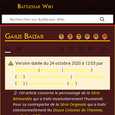
Battlestar Wiki
Gaius Baltar
Version datée du 24 octobre 2020 à 12:03 par
LIMAFOX76
(
discussion
|
contributions
)
(
diff
)
← Version précédente
|
Version actuelle
(
diff
) |
Version suivante →
(
diff
)
Cet article concerne le personnage de la
Série
Réinventée
qui a trahi involontairement l'humanité.
Pour sa contrepartie de la
Série Originale
qui a trahi
intentionnellement les
Douze Colonies de l'Homme
,