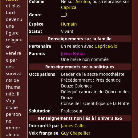
Colonie
Né sur
Aerilon
, puis relocalisé sur
et plus
Caprica
tard
Genre
devenu
Espèce
Humain
une
Statut
Vivant
figure
Renseignements sur la famille
religieu
se
Partenaire
En relation avec
Caprica-Six
vénéré
Parents
Julius Baltar
Une mère non nommée
e par
des
Renseignements socio-politiques
surviva
Occupations
Leader de la secte monothéiste
nts de
Précédemment : Président de
Douze Colonies
l'huma
Délégué capricain du Quorum des
nité. Il
Douze
s'agit
Conseiller scientifique de la Flotte
d'une
Salutation
Professeur
person
Renseignements non liés à l'univers
BSG
ne
Interprété par
James Callis
immor
Voix française
Guy Chapellier
ale qui