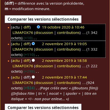
(diff)
= différence avec la version précédente,
m
= modification mineure.
actu
diff
19 octobre 2020 à 10:46
LIMAFOX76
discussion
contributions
1 342
1
octets
+10
9
A
actu
diff
2 novembre 2019 à 19:05
o
u
LIMAFOX76
discussion
contributions
1 332
2
c
c
octets
+110
n
t
u
A
actu
diff
2 novembre 2019 à 18:58
o
o
n
u
LIMAFOX76
discussion
contributions
1 222
v
b
r
c
octets
+298
e
r
é
u
A
actu
diff
2 novembre 2019 à 17:44
m
e
s
n
u
LIMAFOX76
discussion
contributions
924
b
2
u
r
c
octets
+924
Page créée avec « {{Boutons film}}
r
0
m
é
u
{{Infobox Film | tri = | nocat = | spoiler = | titre en
e
2
é
s
n
italique = <!-- non pour enleve... »
2
0
d
u
r
0
e
m
é