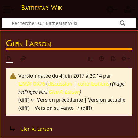
Battlestar Wiki
Glen Larson
Version datée du 4 juin 2017 à 20:14 par
LIMAFOX76
(
discussion
|
contributions
)
(Page
redirigée vers
Glen A. Larson
)
(diff) ← Version précédente | Version actuelle
(diff) | Version suivante → (diff)
Rediriger vers :
Glen A. Larson