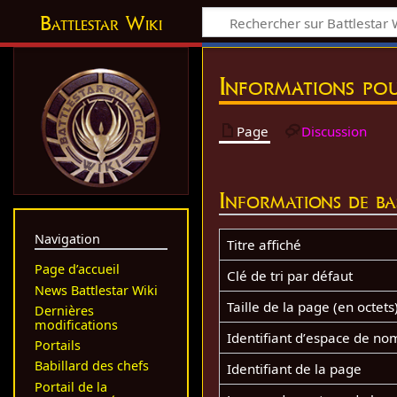
Battlestar Wiki
Informations po
Page
Discussion
Informations de ba
Navigation
Titre affiché
Page d’accueil
Clé de tri par défaut
News Battlestar Wiki
Taille de la page (en octets
Dernières
modifications
Identifiant dʼespace de no
Portails
Babillard des chefs
Identifiant de la page
Portail de la