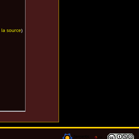
r la source
)