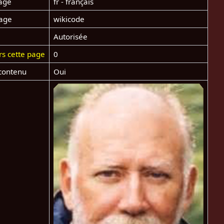
age
fr - français
page
wikicode
Autorisée
rs cette page
0
contenu
Oui