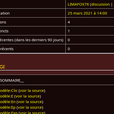
LIMAFOX76
(
discussion
|
cation
25 mars 2021 à 14:00
ions
4
incts
1
centes (dans les derniers 90 jours)
0
 récents
0
age
_SOMMAIRE__
odèle:Clic
(
voir la source
)
odèle:E
(
voir la source
)
odèle:En
(
voir la source
)
odèle:Ep
(
voir la source
)
odèle:Exp
(
voir la source
)