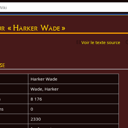
ur « Harker Wade »
Voir le texte source
se
Harker Wade
Wade, Harker
)
8 176
ms
0
2330