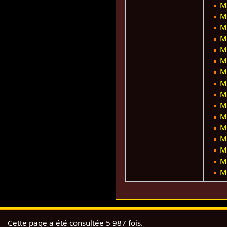
M
M
M
M
M
M
M
M
M
M
M
M
M
M
M
M
Cette page a été consultée 5 987 fois.