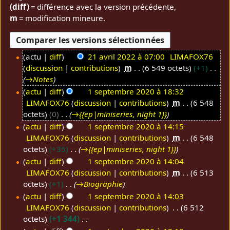
(diff)
= différence avec la version précédente,
m
= modification mineure.
actu
diff
21 avril 2022 à 07:00
LIMAFOX76
discussion
contributions
m
6 549 octets
+1
2
→
Notes
1
actu
diff
1 septembre 2020 à 18:32
a
LIMAFOX76
discussion
contributions
m
6 548
1
v
octets
0
→
{{ep|miniseries, night 1}}
s
r
actu
diff
1 septembre 2020 à 14:15
e
i
LIMAFOX76
discussion
contributions
m
6 548
p
l
octets
+35
→
{{ep|miniseries, night 1}}
t
2
actu
diff
1 septembre 2020 à 14:04
e
0
LIMAFOX76
discussion
contributions
m
6 513
m
2
octets
+1
→
Biographie
b
2
actu
diff
1 septembre 2020 à 14:03
r
LIMAFOX76
discussion
contributions
6 512
e
octets
+1 344
2
A