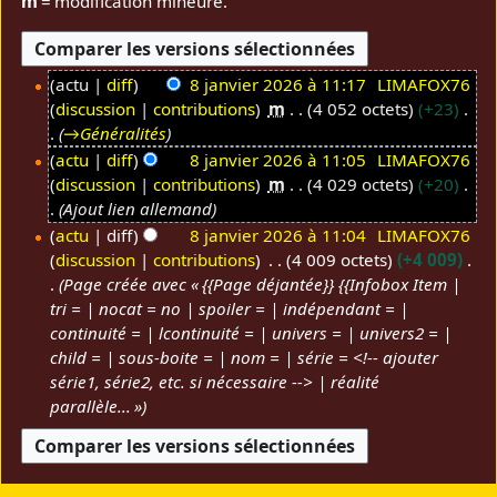
m
= modification mineure.
actu
diff
8 janvier 2026 à 11:17
LIMAFOX76
discussion
contributions
m
4 052 octets
+23
8
→
Généralités
j
actu
diff
8 janvier 2026 à 11:05
LIMAFOX76
a
discussion
contributions
m
4 029 octets
+20
n
Ajout lien allemand
v
actu
diff
8 janvier 2026 à 11:04
LIMAFOX76
i
discussion
contributions
4 009 octets
+4 009
e
Page créée avec « {{Page déjantée}} {{Infobox Item |
r
tri = | nocat = no | spoiler = | indépendant = |
2
continuité = | lcontinuité = | univers = | univers2 = |
0
child = | sous-boite = | nom = | série = <!-- ajouter
2
série1, série2, etc. si nécessaire --> | réalité
6
parallèle... »