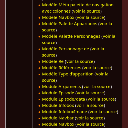
Modèle:Méta palette de navigation
avec colonnes
(
voir la source
)
Modèle:Navbox
(
voir la source
)
Modèle:Palette Apparitions
(
voir la
source
)
Modèle:Palette Personnages
(
voir la
source
)
Modèle:Personnage de
(
voir la
source
)
Modèle:Re
(
voir la source
)
Modèle:Références
(
voir la source
)
Modèle:Type d'apparition
(
voir la
source
)
Module:Arguments
(
voir la source
)
Module:Episode
(
voir la source
)
Module:Episode/data
(
voir la source
)
Module:Infobox
(
voir la source
)
Module:InfoboxImage
(
voir la source
)
Module:Navbar
(
voir la source
)
Module:Navbox
(
voir la source
)