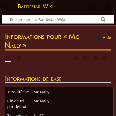
Battlestar Wiki
Informations pour « Mc
Aide
Nally »
Informations de base
Titre affiché
Mc Nally
Clé de tri
Mc Nally
par défaut
Taille de la
6 127