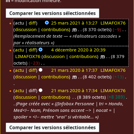
m
= modification mineure.
actu
diff
25 mars 2021 à 13:27
LIMAFOX76
discussion
contributions
m
8 370 octets
−9
2
Remplacement de texte — « réalisateurs cascades »
5
par « réalisateurs »
m
actu
diff
4 décembre 2020 à 20:39
a
LIMAFOX76
discussion
contributions
m
8 379
4
r
octets
−23
d
s
A
actu
diff
21 mars 2020 à 17:37
LIMAFOX76
é
2
u
discussion
contributions
m
8 402 octets
+13
2
c
0
c
1
e
2
u
A
actu
diff
21 mars 2020 à 17:34
LIMAFOX76
m
m
1
n
u
discussion
contributions
8 389 octets
+8 389
a
b
r
c
Page créée avec « {{Infobox Personne | tri = Hondo,
r
r
é
u
Med<!-- Nom, Prénom sans accent --> | nocat = |
s
e
s
n
spoiler = <!-- mettre "vrai" si véritable… »
2
2
u
r
0
0
m
é
2
2