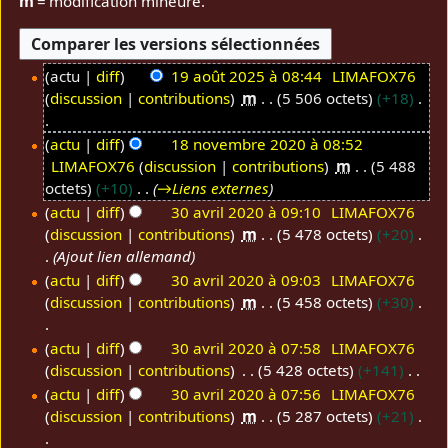
m
= modification mineure.
actu
diff
19 août 2025 à 08:44
LIMAFOX76
discussion
contributions
m
5 506 octets
+18
1
9
A
actu
diff
18 novembre 2020 à 08:52
a
u
LIMAFOX76
discussion
contributions
m
5 488
1
o
c
octets
+10
→
Liens externes
8
û
u
actu
diff
30 avril 2020 à 09:10
LIMAFOX76
n
t
n
discussion
contributions
m
5 478 octets
+20
3
o
2
r
Ajout lien allemand
0
v
0
é
actu
diff
30 avril 2020 à 09:03
LIMAFOX76
a
e
2
s
discussion
contributions
m
5 458 octets
+30
v
m
5
u
r
b
m
A
actu
diff
30 avril 2020 à 07:58
LIMAFOX76
i
r
é
u
discussion
contributions
5 428 octets
+141
l
e
d
c
A
actu
diff
30 avril 2020 à 07:56
LIMAFOX76
2
2
e
u
u
discussion
contributions
m
5 287 octets
+21
0
0
s
n
c
2
2