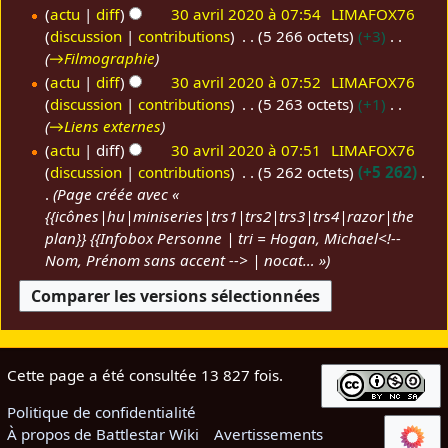
m
r
u
A
actu
diff
30 avril 2020 à 07:54
LIMAFOX76
0
0
o
é
n
u
discussion
contributions
5 266 octets
+3
d
s
r
c
→
Filmographie
i
u
é
u
actu
diff
30 avril 2020 à 07:52
LIMAFOX76
f
m
s
n
discussion
contributions
5 263 octets
+1
i
é
u
r
→
Liens externes
c
d
m
é
actu
diff
30 avril 2020 à 07:51
LIMAFOX76
a
e
é
s
discussion
contributions
5 262 octets
+5 262
t
s
d
u
Page créée avec «
i
m
e
m
{{icônes|hu|miniseries|trs1|trs2|trs3|trs4|razor|the
o
o
s
é
plan}} {{Infobox Personne | tri = Hogan, Michael<!--
n
d
m
d
Nom, Prénom sans accent --> | nocat… »
s
i
o
e
f
d
s
i
i
m
c
f
o
a
i
d
Cette page a été consultée 13 827 fois.
t
c
i
i
a
f
Politique de confidentialité
o
t
i
À propos de Battlestar Wiki
Avertissements
n