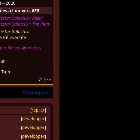
8—2020
ées à l'univers
BSG
lestar Galactica: Razor
lestar Galactica: The Plan
lestar Galactica
ie Réinventée
èle:Séries web liées
eur
 Tigh
v
d
m
Développer
[
replier
]
[
développer
]
[
développer
]
[
développer
]