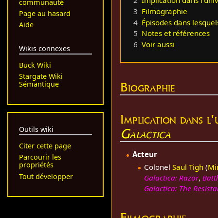
2
Implication dans l'uni
communauté
3
Filmographie
Page au hasard
4
Épisodes dans lesque
Aide
5
Notes et références
6
Voir aussi
Wikis connexes
Buck Wiki
Stargate Wiki
Biographie
Sémantique
Implication dans l
Outils wiki
Galactica
Citer cette page
Acteur
Parcourir les
propriétés
Colonel
Saul Tigh
(
Mi
Tout développer
Galactica: Razor
,
Batt
Galactica: The Resist
Filmographie