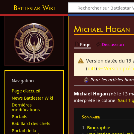
Battlestar Wiki
Michael Hogan
Page
Discussion
Version datée du 19 
(
diff
)
← Version préc
Pour les articles ho
Navigation
Page d’accueil
Michael Hogan
(né le 13 ma
News Battlestar Wiki
interprété le colonel
Saul Ti
Dernières
modifications
Portails
Sommaire
Babillard des chefs
1
Biographie
Portail de la