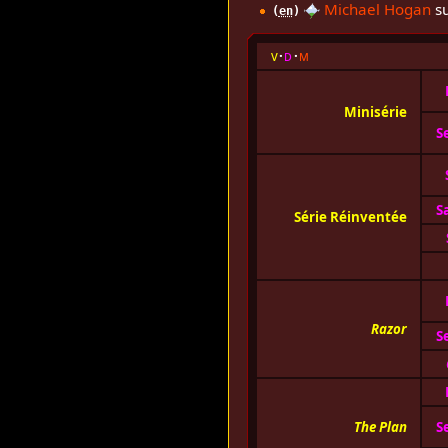
Michael Hogan
su
(
en
)
v
d
m
Minisérie
S
S
Série Réinventée
Razor
S
The Plan
S