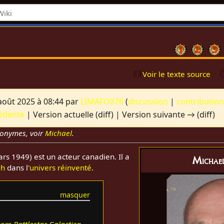
Voir le texte source
août 2025 à 08:44 par
LIMAFOX76
(
discussion
|
contributio
édente
| Version actuelle (diff) | Version suivante → (diff)
monymes, voir
Michael
.
rs 1949) est un acteur canadien. Il a
Michae
gh
dans l'
univers réinventé
.