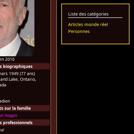
Liste des catégories
Articles monde réel
Personnes
en 2016
s biographiques
mars 1949
(77 ans)
land Lake, Ontario,
ada
adien
 sur la famille
an Hogan
 professionnels
eur