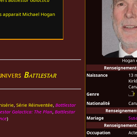
vers
Battlestar Galactica
ls apparait Michael Hogan
Hogan 
Renseignement
'univers
Battlestar
Naissance
13 
Kirk
Can
Genre
Nationalité
Can
nisérie
,
Série Réinventée
,
Battlestar
Renseignements
lestar Galactica: The Plan
,
Battlestar
Mariage
Sus
ance
)
Renseignements
Occupation
Act