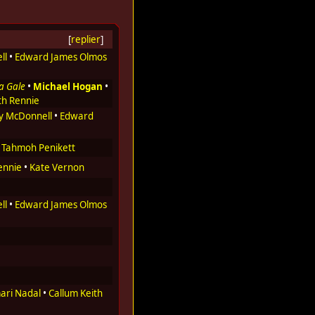
[
replier
]
ll
•
Edward James Olmos
a Gale
•
Michael Hogan
•
th Rennie
y McDonnell
•
Edward
•
Tahmoh Penikett
ennie
•
Kate Vernon
ll
•
Edward James Olmos
ari Nadal
•
Callum Keith