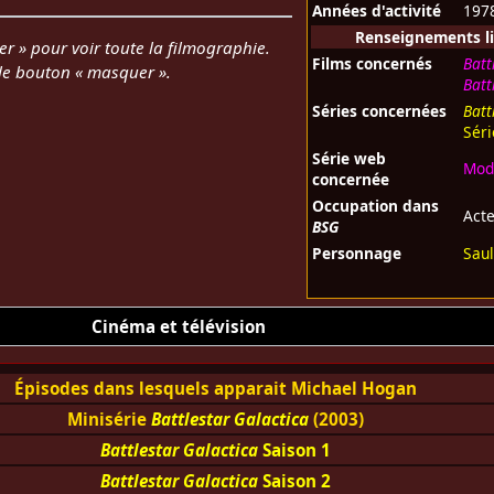
Années d'activité
197
Renseignements li
er » pour voir toute la filmographie.
Films concernés
Batt
 le bouton « masquer ».
Batt
Séries concernées
Batt
Sér
Série web
Mod
concernée
Occupation dans
Act
BSG
Personnage
Saul
Cinéma et télévision
Épisodes dans lesquels apparait Michael Hogan
Minisérie
Battlestar Galactica
(2003)
Battlestar Galactica
Saison 1
Battlestar Galactica
Saison 2