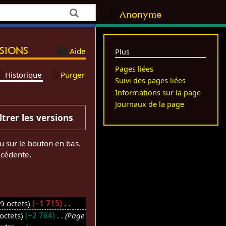
Anonyme
sions
Aide
Plus
Pages liées
Historique
Purger
Suivi des pages liées
Informations sur la page
Journaux de la page
iltrer les versions
u sur le bouton en bas.
écédente,
9 octets
−1 715
octets
+2 764
Page