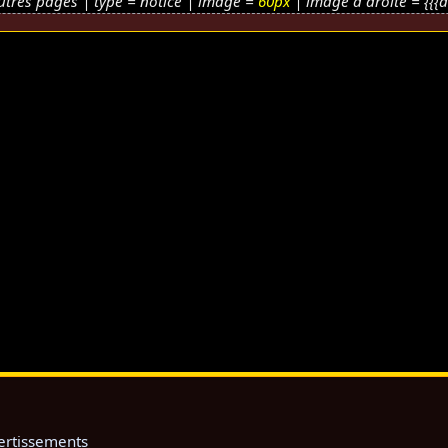
utres pages | type = notice | image =
60px
| image à droite = {{{au
ertissements