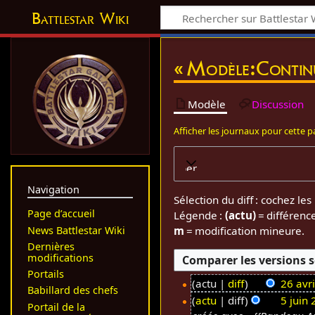
Battlestar Wiki
« Modèle:Continui
Modèle
Discussion
Afficher les journaux pour cette 
Développer
Navigation
Sélection du diff : cochez l
Page d’accueil
Légende :
(actu)
= différenc
News Battlestar Wiki
m
= modification mineure.
Dernières
modifications
Portails
actu
diff
26 avr
Babillard des chefs
A
2
actu
diff
5 juin
Portail de la
u