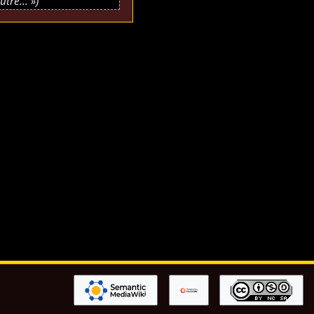
tre... »