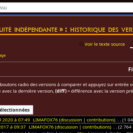
té indépendante » : historique des ver
Voir le texte source
page
F
es boutons radio des versions à comparer et appuyez sur entrée o
e avec la dernière version,
(diff)
= différence avec la version pr
il 2020 à 07:49
LIMAFOX76
discussion
contributions
1 04
 2017 à 09:37
LIMAFOX76
discussion
contributions
2 764 