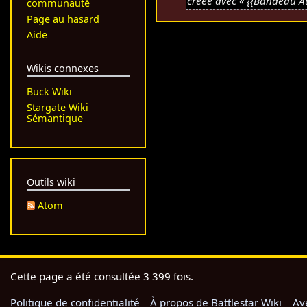
6
créée avec « {{Bandeau A
5
communauté
c
a
j
Page au hasard
u
v
u
Aide
n
r
i
r
i
n
Wikis connexes
é
l
2
s
Buck Wiki
2
0
u
Stargate Wiki
0
1
Sémantique
m
2
7
é
0
d
e
s
Outils wiki
m
Atom
o
d
i
f
i
Cette page a été consultée 3 399 fois.
c
a
Politique de confidentialité
À propos de Battlestar Wiki
Av