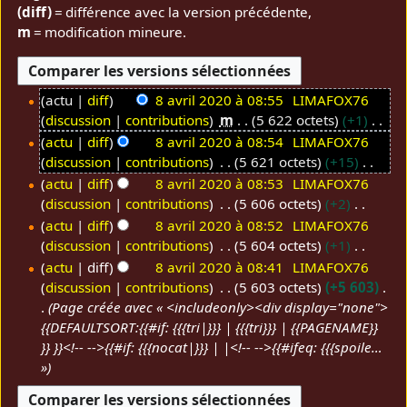
(diff)
= différence avec la version précédente,
m
= modification mineure.
actu
diff
8 avril 2020 à 08:55
LIMAFOX76
discussion
contributions
m
5 622 octets
+1
8
A
a
actu
diff
8 avril 2020 à 08:54
LIMAFOX76
u
discussion
contributions
5 621 octets
+15
v
c
A
r
actu
diff
8 avril 2020 à 08:53
LIMAFOX76
u
u
discussion
contributions
5 606 octets
+2
i
n
c
A
l
actu
diff
8 avril 2020 à 08:52
LIMAFOX76
r
u
u
discussion
contributions
5 604 octets
+1
2
é
n
c
A
0
actu
diff
8 avril 2020 à 08:41
LIMAFOX76
s
r
u
u
discussion
contributions
5 603 octets
+5 603
2
u
é
n
c
Page créée avec « <includeonly><div display="none">
0
m
s
r
u
{{DEFAULTSORT:{{#if: {{{tri|}}} | {{{tri}}} | {{PAGENAME}}
é
u
é
n
}} }}<!-- -->{{#if: {{{nocat|}}} | |<!-- -->{{#ifeq: {{{spoile…
d
m
s
r
»
e
é
u
é
s
d
m
s