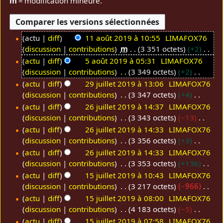
m
= modification mineure.
actu
diff
11 août 2019 à 10:55
LIMAFOX76
discussion
contributions
m
3 351 octets
+2
1
A
1
actu
diff
5 août 2019 à 05:31
LIMAFOX76
u
discussion
contributions
3 349 octets
+2
a
5
c
A
o
a
actu
diff
29 juillet 2019 à 13:06
LIMAFOX76
u
u
discussion
contributions
3 347 octets
+4
û
o
2
n
c
A
t
û
9
actu
diff
26 juillet 2019 à 14:37
LIMAFOX76
r
u
u
discussion
contributions
3 343 octets
−13
2
t
j
2
é
n
c
A
0
2
u
6
actu
diff
26 juillet 2019 à 14:33
LIMAFOX76
s
r
u
u
discussion
contributions
3 356 octets
+3
1
0
i
j
u
é
n
c
A
9
1
l
u
actu
diff
26 juillet 2019 à 14:33
LIMAFOX76
m
s
r
u
u
discussion
contributions
3 353 octets
+136
9
l
i
é
u
é
n
c
A
e
l
actu
diff
15 juillet 2019 à 10:43
LIMAFOX76
d
m
s
r
u
u
discussion
contributions
3 217 octets
−966
t
l
1
e
é
u
é
n
c
A
2
e
5
actu
diff
15 juillet 2019 à 08:00
LIMAFOX76
s
d
m
s
r
u
u
discussion
contributions
4 183 octets
−5
0
t
j
m
e
é
u
é
n
c
A
1
2
u
actu
diff
15 juillet 2019 à 07:58
LIMAFOX76