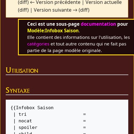
(diff) ← Version précédente | Version actuelle
(diff) | Version suivante → (diff)
Ceci est une sous-page
documentation
pour
Modèle:Infobox Saison
.
Elle contient des informations sur l'utilisation, les
catégories
et tout autre contenu qui ne fait pas
partie de la page modèle originale.
Utilisation
Syntaxe
{{Infobox Saison

 | tri                     = 

 | nocat                   = 

 | spoiler                 = 

 | child                   = 
