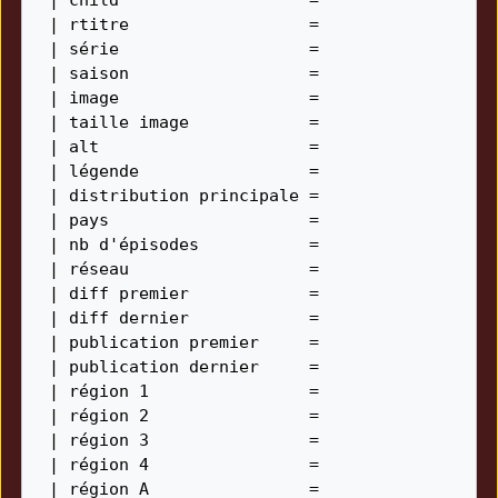
 | rtitre                  = 

 | série                   = 

 | saison                  = 

 | image                   = 

 | taille image            = 

 | alt                     = 

 | légende                 = 

 | distribution principale = 

 | pays                    = 

 | nb d'épisodes           = 

 | réseau                  = 

 | diff premier            = 

 | diff dernier            = 

 | publication premier     = 

 | publication dernier     =  

 | région 1                = 

 | région 2                = 

 | région 3                = 

 | région 4                = 

 | région A                = 
