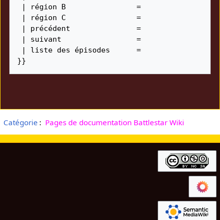
 | région B                = 

 | région C                = 

 | précédent               = 

 | suivant                 = 

 | liste des épisodes      = 

Catégorie
:
Pages de documentation Battlestar Wiki