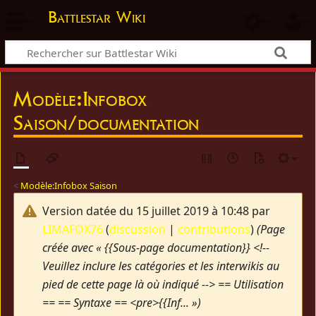
Battlestar Wiki
Modèle
:
Infobox
Saison/documentation
<
Modèle:Infobox Saison
Version datée du 15 juillet 2019 à 10:48 par
LIMAFOX76
(
discussion
|
contributions
)
(Page
créée avec « {{Sous-page documentation}} <!--
Veuillez inclure les catégories et les interwikis au
pied de cette page là où indiqué --> == Utilisation
== == Syntaxe == <pre>{{Inf... »)