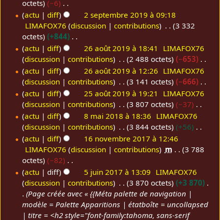
r
c
octets
−6
s
b
o
a
f
o
e
m
é
u
A
actu
diff
2 septembre 2019 à 09:18
e
r
n
t
i
d
s
é
s
n
u
LIMAFOX76
discussion
contributions
3 332
p
s
e
i
c
i
m
d
u
r
c
octets
+844
t
2
o
a
f
o
e
m
é
u
A
actu
diff
26 août 2019 à 18:41
LIMAFOX76
e
n
0
t
i
d
s
é
s
n
u
discussion
contributions
2 488 octets
−653
2
m
s
1
i
c
i
m
d
u
r
c
A
6
actu
diff
26 août 2019 à 12:26
LIMAFOX76
b
o
9
a
f
o
e
m
é
u
u
discussion
contributions
3 141 octets
−666
a
r
n
t
i
d
s
é
s
n
c
A
o
actu
diff
25 août 2019 à 19:21
LIMAFOX76
s
e
i
c
i
m
d
u
r
u
u
discussion
contributions
3 807 octets
−37
û
2
2
o
a
f
o
e
m
é
n
c
A
t
5
actu
diff
8 mai 2018 à 18:36
LIMAFOX76
n
0
t
i
d
s
é
s
r
u
u
discussion
contributions
3 844 octets
+56
2
a
8
s
1
i
c
i
m
d
u
é
n
c
A
0
o
m
actu
diff
16 novembre 2017 à 12:46
o
9
a
f
o
e
m
s
r
u
u
LIMAFOX76
discussion
contributions
m
3 788
1
û
a
1
n
t
i
d
s
é
u
é
n
c
octets
−82
s
9
t
i
6
i
c
i
m
d
m
s
r
u
A
actu
diff
5 juin 2017 à 13:09
LIMAFOX76
2
2
n
o
a
f
o
e
é
u
é
n
u
discussion
contributions
3 870 octets
+3 870
5
n
0
0
o
t
i
d
s
d
m
s
r
c
Page créée avec « {{Méta palette de navigation |
s
j
1
1
v
i
c
i
m
e
é
u
é
u
modèle = Palette Apparitions | étatboîte = uncollapsed
u
o
9
8
e
a
f
o
s
d
m
s
n
| titre = <h2 style="font-family:tahoma, sans-serif
n
i
m
t
i
d