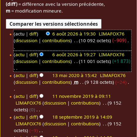
(diff)
= différence avec la version précédente,
m
= modification mineure.
actu
diff
6 août 2026 à 19:30
LIMAFOX76
discussion
contributions
10 092 octets
−909
6
a
A
actu
diff
6 août 2026 à 19:27
LIMAFOX76
o
u
discussion
contributions
11 001 octets
+1 873
û
c
t
u
A
actu
diff
13 mai 2020 à 15:42
LIMAFOX76
2
n
u
discussion
contributions
m
9 128 octets
−24
1
0
r
c
3
2
é
u
A
actu
diff
11 novembre 2019 à 09:11
m
6
s
n
u
LIMAFOX76
discussion
contributions
9 152
1
a
u
r
c
octets
0
1
i
m
é
u
A
actu
diff
18 septembre 2019 à 14:09
n
2
é
s
n
u
LIMAFOX76
discussion
contributions
9 152
1
o
0
d
u
r
c
octets
−9
8
v
2
e
m
é
u
A