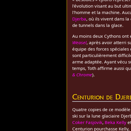
l'évolution visant au but ult
l'homme et la machine. Aucu
Djerba
, où ils vivent dans l
de tunnels dans la glace.
Au moins deux Cythons ont é
Weasel
, après avoir atterri 
équipe des forces spéciales
sont particulièrement difficil
arme adaptée. Ayant vécu su
temps, Toth affirme aussi qu
& Chrome
).
Centurion de Djer
Quatre copies de ce modèle
ski sur la lune glaciaire Dje
Coker Fasjovik
,
Beka Kelly
et
Centurion pourchasse Kelly,