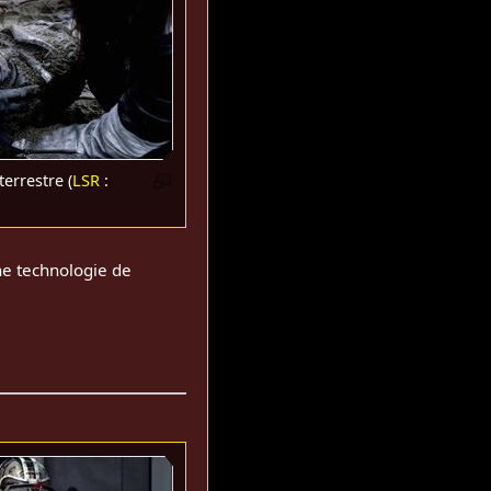
terrestre (
LSR
:
ne technologie de