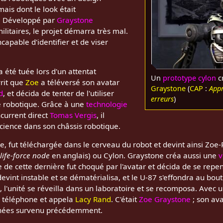
is dont le look était
. Développé par
Graystone
ilitaires, le projet démarra très mal.
capable d'identifier et de viser
a été tuée lors d'un attentat
Un
prototype cylon
c
vrit que
Zoe
a téléversé son avatar
Graystone
(
CAP
:
Appr
d
, et décida de tenter de l'utiliser
erreurs
)
e robotique. Grâce à une
technologie
current direct
Tomas Vergis
, il
cience dans son châssis robotique.
e, fut téléchargée dans le cerveau du robot et devint ainsi Zoe
life-force node
en anglais) ou Cylon. Graystone créa aussi une
v
e de cette dernière fut choqué par l'avatar et décida de se repen
evint instable et se dématérialisa, et le U-87 s'effondra au bo
 l'unité se réveilla dans un laboratoire et se recomposa. Avec 
un téléphone et appela
Lacy Rand
. C'était
Zoe Graystone
; son ava
nnées survenu précédemment.