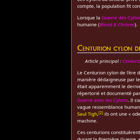
compte, la population fit co
Lorsque la
Guerre des Cylon
humaine (
Blood & Chrome
).
Centurion cylon de
Article principal :
Centurio
Le Centurion cylon de l'ère d
manière dédaigneuse par le
était apparemment le dernie
répertorié et documenté par 
Guerre avec les Cylons
. Il 
vague ressemblance humanoï
[
2
]
Saul Tigh
,
ils ont une « ode
machine.
Ces centurions constituèrent
durant la Première Guerre, 