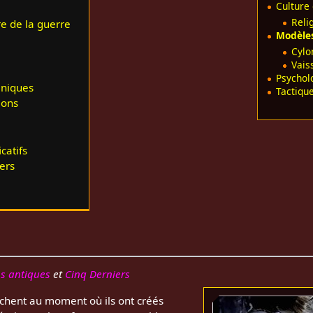
Culture 
Reli
re de la guerre
Modèle
Cylo
Vais
Psychol
niques
Tactiqu
lons
catifs
ers
s antiques
et
Cinq Derniers
achent au moment où ils ont créés