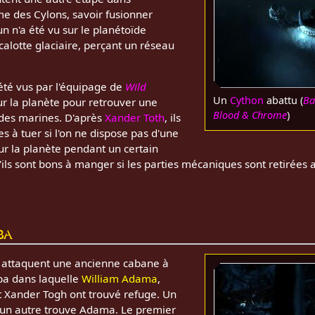
ime des Cylons, savoir fusionner
n n'a été vu sur le planétoïde
a calotte glaciaire, perçant un réseau
té vus par l'équipage de
Wild
Un
Cython
abattu (
Ba
sur la planète pour retrouver une
Blood & Chrome
)
 des marines. D'après
Xander Toth
, ils
es à tuer si l'on ne dispose pas d'une
r la planète pendant un certain
'ils sont bons à manger si les parties mécaniques sont retirées a
ba
 attaquent une ancienne cabane à
rba dans laquelle
William Adama
,
 Xander Togh ont trouvé refuge. Un
 un autre trouve Adama. Le premier