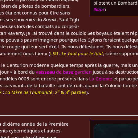
pilotent un Bombardi
 bien de pilotes de bombardiers.
Razor
)
es étaient connus pour être sans
ns ses souvenirs du
Brenik
, Saul Tigh
cieuses lors des combats au corps-à-
an Raverty. Je l'ai trouvé dans le couloir. Ses boyaux étaient ré
 ne pouvais pas m'imaginer pourquoi les Cylons feraient quelqu
e rouge qui leur sert d’œil. Ils nous détestaient. Ils nous déte
 seulement nous tuer » (
LSR
:
Le Tout pour le tout
, scène supprim
 le Centurion moderne quelque temps après la guerre, mais un
 jour » à bord du
vaisseau de base gardien
jusqu'à sa destructio
s modèles 0005 sont encore présents dans
La Colonie
et particip
es survivants de la bataille sont détruits quand la Colonie tombe
e
e
R
:
La Mère de l'humanité
, 2
& 3
parties
).
a dixième année de la Première
ents cybernétiques et autres
ntent une autre étape dans