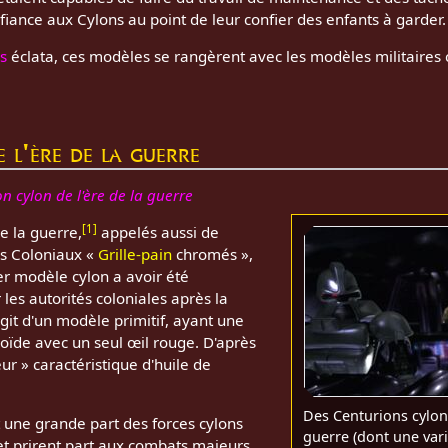
nfiance aux Cylons au point de leur confier des enfants à garder.
s
éclata, ces modèles se rangèrent avec les modèles militaires 
 l'ère de la guerre
n cylon de l'ère de la guerre
[
1
]
e la guerre,
appelés aussi de
s Coloniaux «
Grille-pain
chromés »,
r modèle cylon a avoir été
les autorités coloniales après la
s'agit d'un modèle primitif, ayant une
de avec un seul œil rouge. D'après
ur » caractéristique d'huile de
Des Centurions cylon
 une grande part des forces cylons
guerre (dont une var
et prirent part aux combats majeurs,