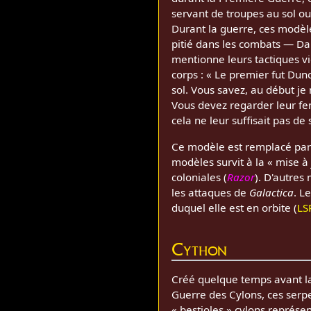
servant de troupes au sol ou
Durant la guerre, ces modèl
pitié dans les combats — Da
mentionne leurs tactiques vi
corps : « Le premier fut Dunc
sol. Vous savez, au début je
Vous devez regarder leur fent
cela ne leur suffisait pas de
Ce modèle est remplacé par
modèles survit à la « mise à
coloniales (
Razor
). D'autre
les attaques de
Galactica
. L
duquel elle est en orbite (
LS
Cython
Créé quelque temps avant l
Guerre des Cylons, ces serp
« bestioles » cylons représe