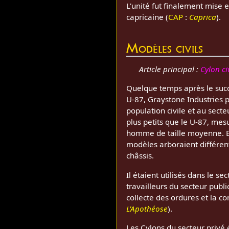
L'unité fut finalement mise 
capricaine (
CAP
:
Caprica
).
Modèles civils
Article principal :
Cylon civ
Quelque temps après le succ
U-87, Graystone Industries p
population civile et au sect
plus petits que le U-87, mes
homme de taille moyenne. En 
modèles arboraient différent
châssis.
Il étaient utilisés dans le se
travailleurs du secteur publ
collecte des ordures et la co
L’Apothéose
).
Les Cylons du secteur privé 