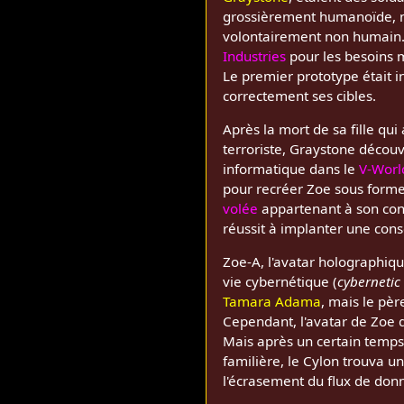
grossièrement humanoïde, ma
volontairement non humain
Industries
pour les besoins m
Le premier prototype était in
correctement ses cibles.
Après la mort de sa fille qui 
terroriste, Graystone décou
informatique dans le
V-Worl
pour recréer Zoe sous form
volée
appartenant à son con
réussit à implanter une cons
Zoe-A, l'avatar holographiqu
vie cybernétique (
cybernetic 
Tamara Adama
, mais le pèr
Cependant, l'avatar de Zoe d
Mais après un certain temps,
familière, le Cylon trouva 
l'écrasement du flux de do