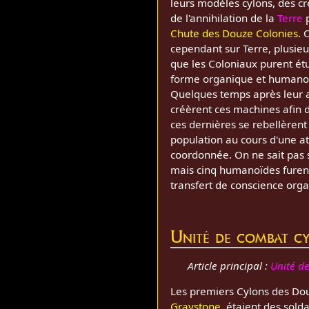
leurs modèles cylons, des cr
de l'annihilation de la
Terre
p
Chute des Douze Colonies
. 
cependant sur Terre, plusieu
que les Coloniaux purent étu
forme organique et humanoï
Quelques temps après leur a
créèrent ces machines afin d
ces dernières se rebellèren
population au cours d'une a
coordonnée. On ne sait pas 
mais cinq humanoïdes furent
transfert de conscience orga
Unité de combat c
Article principal :
Unité d
Les premiers Cylons des Dou
Graystone
, étaient des sold