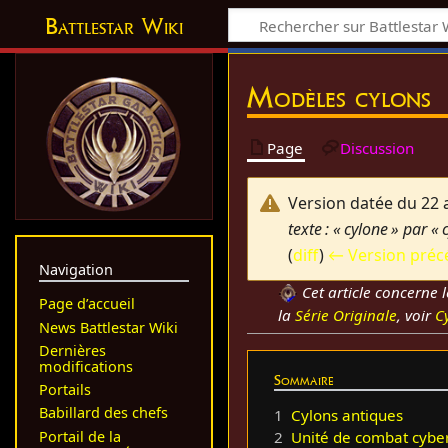
Battlestar Wiki
Modèles cylons
Page
Discussion
Version datée du 22 a
texte : « cylone » par « 
(
diff
)
← Version préc
Navigation
Cet article concerne l
Page d’accueil
la
Série Originale
, voir
C
News Battlestar Wiki
Dernières
modifications
Sommaire
Portails
Babillard des chefs
1
Cylons antiques
Portail de la
2
Unité de combat cybe