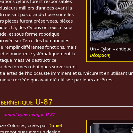
éations cylons furent responsables
lusieurs milliers d'années avant la
On ne sait pas grand-chose sur elles
rs pièces furent préservées, pièces
dier. Là, des Cylons ont existé sous
de, et sous forme robotique.
rrivée sur Terre, les humanoïdes
e remplir différentes fonctions, mais
Un « Cylon » antique 
t et éliminèrent systématiquement la
Déception
)
ttaque massive destructrice
si des formes robotiques survécurent
 alertés de l'holocauste imminent et survécurent en utilisant u
nique recréée qui avait été utilisée par leurs ancêtres.
ybernétique U-87
e combat cybernétique U-87
ze Colonies, créés par
Daniel
ats robotiques avec un design