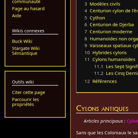
communauté
3
Modèles civils
Page au hasard
4
Centurion cylon de l'è
Aide
5
Cython
6
Centurion de Djerba
Wikis connexes
7
Centurion moderne
8
Humanoïdes non orga
Buck Wiki
9
Vaisseaux spatiaux cy
Stargate Wiki
10
Hybrides cylons
Sémantique
11
Cylons humanoïdes
11.1
Les Sept Signifi
11.2
Les Cinq Derni
12
Références
Outils wiki
Citer cette page
Parcourir les
propriétés
Cylons antiques
Articles principaux :
Cylon
Sans que les Coloniaux le s