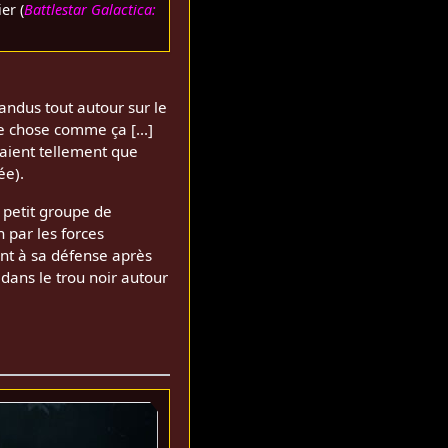
er (
Battlestar Galactica:
pandus tout autour sur le
e chose comme ça [...]
staient tellement que
ée).
 petit groupe de
n par les forces
ent à sa défense après
 dans le trou noir autour