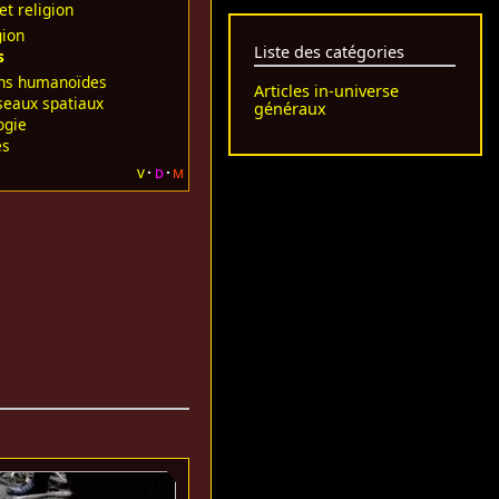
et religion
gion
Liste des catégories
s
ns humanoïdes
Articles in-universe
seaux spatiaux
généraux
ogie
es
v
d
m