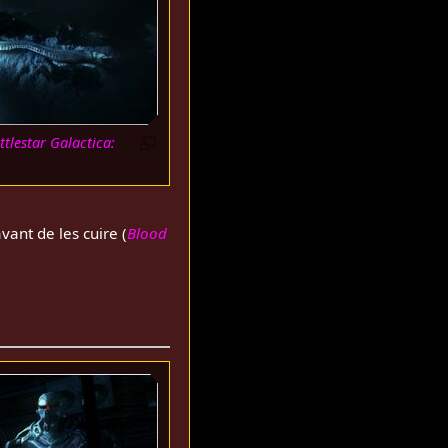
ttlestar Galactica:
vant de les cuire (
Blood