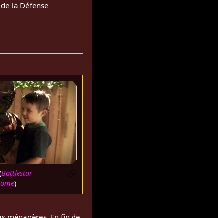
e de la Défense
(
Battlestar
hrome
)
hes ménagères. En fin de