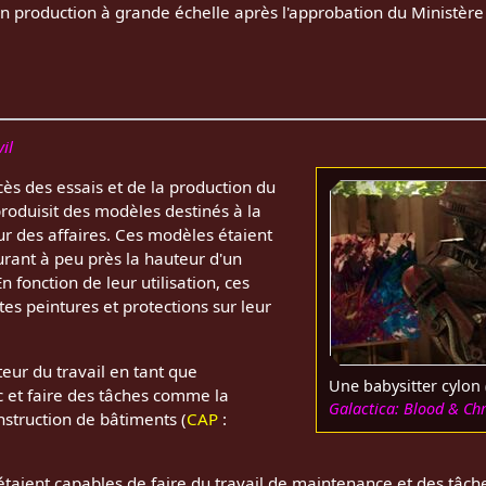
en production à grande échelle après l'approbation du Ministèr
il
ès des essais et de la production du
roduisit des modèles destinés à la
eur des affaires. Ces modèles étaient
urant à peu près la hauteur d'un
fonction de leur utilisation, ces
es peintures et protections sur leur
cteur du travail en tant que
Une babysitter cylon 
ic et faire des tâches comme la
Galactica: Blood & C
nstruction de bâtiments (
CAP
:
étaient capables de faire du travail de maintenance et des tâc