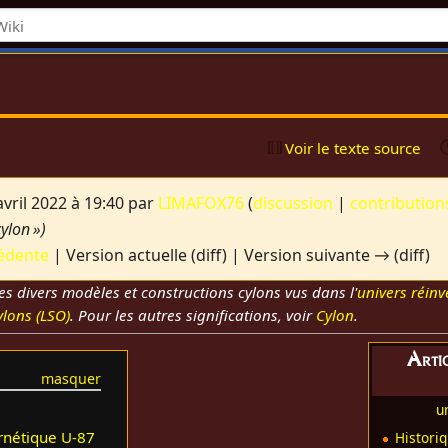
Voir le texte source
vril 2022 à 19:40 par
LIMAFOX76
(
discussion
|
contribution
cylon »)
édente
| Version actuelle (diff) | Version suivante → (diff)
es divers modèles et constructions cylons vus dans l'
univers réinv
ylons (LSO)
. Pour les autres significations, voir
Cylon
.
Artic
u
rnétique U-87
Histori