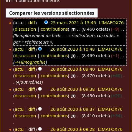
m
= modification mineure.
actu
diff
25 mars 2021 à 13:46
LIMAFOX76
discussion
contributions
m
8 460 octets
−9
2
Remplacement de texte — « réalisateurs cascades »
5
par « réalisateurs »
m
actu
diff
26 août 2020 à 10:48
LIMAFOX76
a
discussion
contributions
m
8 469 octets
−1
2
r
→
Filmographie
6
s
actu
diff
26 août 2020 à 09:40
LIMAFOX76
a
2
discussion
contributions
m
8 470 octets
+40
o
0
Ajout icônes
û
2
actu
diff
26 août 2020 à 09:38
LIMAFOX76
t
1
discussion
contributions
m
8 430 octets
+20
2
0
A
actu
diff
26 août 2020 à 09:37
LIMAFOX76
2
u
discussion
contributions
m
8 410 octets
+34
0
c
u
A
actu
diff
26 août 2020 à 09:28
LIMAFOX76