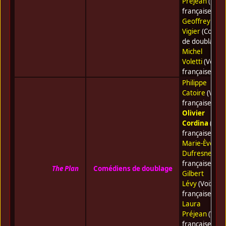
Préjean
(Voix
française) •
Geoffrey
Vigier
(Coméd
de doublage) 
Michel
Voletti
(Voix
française)
Philippe
Catoire
(Voix
française) •
Olivier
Cordina
(Voix
française) •
Marie-Ève
Dufresne
(Voi
française) •
The Plan
Comédiens de doublage
Gilbert
Lévy
(Voix
française) •
Laura
Préjean
(Voix
française) •