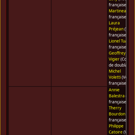
française) •
Jo
Martineau
(Vo
française) •
Laura
Préjean
(Voix
française) •
Lionel Tua
(Vo
française) •
Geoffrey
Vigier
(Coméd
de doublage) 
Michel
Voletti
(Voix
française)
Annie
Balestra
(Voix
française) •
Therry
Bourdon
(Voi
française) •
Philippe
Catoire
(Voix