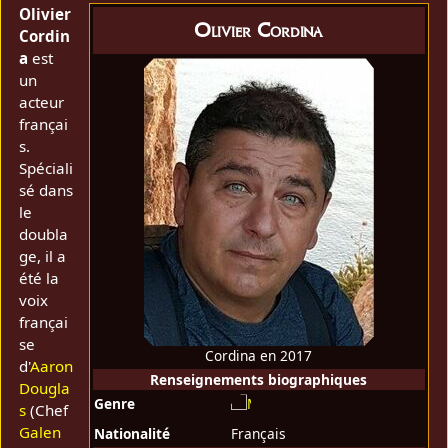
Olivier
Olivier Cordina
Cordin
a
est
un
acteur
françai
s.
Spéciali
sé dans
le
doubla
ge, il a
été la
voix
françai
se
Cordina en 2017
d'
Aaron
Renseignements biographiques
Dougla
Genre
s
(Chef
Galen
Nationalité
Français