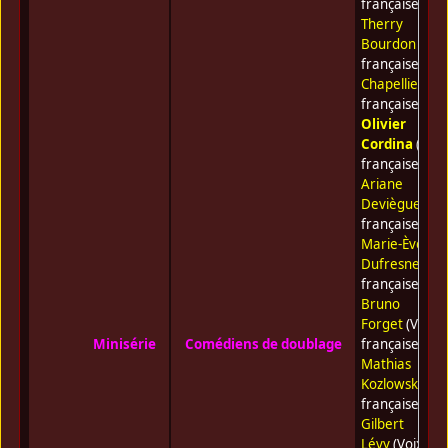
française) •
Therry
Bourdon
(Voi
française) •
G
Chapellier
(Vo
française) •
Olivier
Cordina
(Voix
française) •
Ariane
Deviègue
(Voi
française) •
Marie-Ève
Dufresne
(Voi
française) •
Bruno
Forget
(Voix
Minisérie
Comédiens de doublage
française) •
Mathias
Kozlowski
(Voi
française) •
Gilbert
Lévy
(Voix