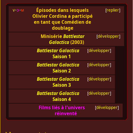
Épisodes dans lesquels
v
d
m
[
replier
]
Olivier Cordina a participé
en tant que Comédien de
doublage
Minisérie
Battlestar
[
développer
]
Galactica
(2003)
Battlestar Galactica
[
développer
]
Saison 1
Battlestar Galactica
[
développer
]
Saison 2
Battlestar Galactica
[
développer
]
Saison 3
Battlestar Galactica
[
développer
]
Saison 4
Films liés à l'univers
[
développer
]
réinventé