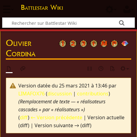
Battlestar Wiki
Olivier
Cordina
Version datée du 25 mars 2021 à 13:46 par
LIMAFOX76
(
discussion
|
contributions
)
(Remplacement de texte — « réalisateurs
cascades » par « réalisateurs »)
(
diff
)
← Version précédente
| Version actuelle
(diff) | Version suivante → (diff)