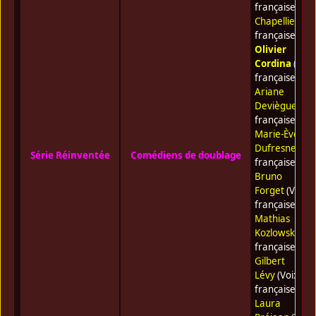
française) •
G
Chapellier
(Vo
française) •
Olivier
Cordina
(Voix
française) •
Ariane
Deviègue
(Voi
française) •
Marie-Ève
Dufresne
(Voi
Série Réinventée
Comédiens de doublage
française) •
Bruno
Forget
(Voix
française) •
Mathias
Kozlowski
(Voi
française) •
Gilbert
Lévy
(Voix
française) •
Laura