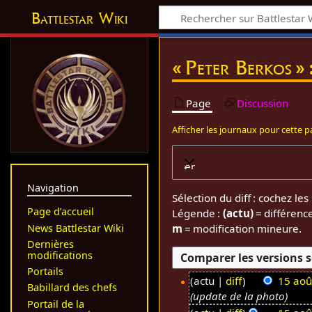
Battlestar Wiki
« Peter Berkos » 
Page
Discussion
Afficher les journaux pour cette 
Développer
Navigation
Sélection du diff : cochez l
Page d’accueil
Légende :
(actu)
= différenc
News Battlestar Wiki
m
= modification mineure.
Dernières
modifications
Portails
actu
diff
15 aoû
Babillard des chefs
update de la photo
1
Portail de la