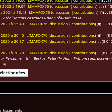
t 2025 à 19:06
LIMAFOX76
discussion
contributions
m
8
t 2025 à 19:04
LIMAFOX76
discussion
contributions
8 13
s 2021 à 13:18
LIMAFOX76
discussion
contributions
m
8
« réalisateurs cascades » par « réalisateurs »
n 2020 à 15:49
LIMAFOX76
discussion
contributions
m
8 
n 2020 à 20:40
LIMAFOX76
discussion
contributions
m
8 
n 2020 à 20:37
LIMAFOX76
discussion
contributions
8 042
n 2020 à 20:28
LIMAFOX76
discussion
contributions
8 035
box Personne | tri = Berkos, Peter<!-- Nom, Prénom sans accent --
a… »
ertissements