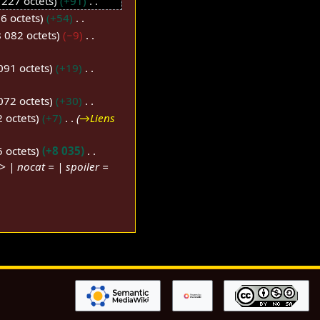
 227 octets
+91
6 octets
+54
 082 octets
−9
091 octets
+19
072 octets
+30
 octets
+7
→
Liens
 octets
+8 035
> | nocat = | spoiler =