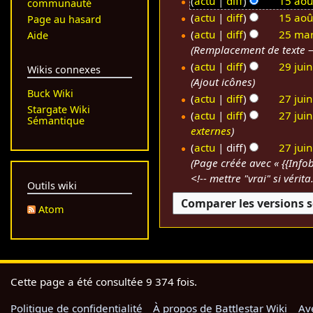
5
actu
diff
15 aoû
communauté
A
a
actu
diff
15 aoû
Page au hasard
u
A
o
actu
diff
25 mar
Aide
c
u
û
Remplacement de texte — 
2
u
c
t
5
actu
diff
29 jui
Wikis connexes
n
u
2
Ajout icônes
m
2
r
n
Buck Wiki
0
a
9
actu
diff
27 jui
é
r
Stargate Wiki
2
A
r
j
2
actu
diff
27 jui
Sémantique
s
é
u
5
s
u
7
externes
u
s
c
2
i
j
actu
diff
27 jui
m
u
u
0
n
u
Page créée avec « {{Info
é
m
n
<!-- mettre "vrai" si vérit
2
2
i
d
Outils wiki
é
r
1
0
n
e
d
é
Atom
2
2
s
e
s
0
0
m
s
u
2
o
m
m
0
d
o
é
i
d
Cette page a été consultée 9 374 fois.
d
f
i
e
i
Politique de confidentialité
À propos de Battlestar Wiki
Av
f
s