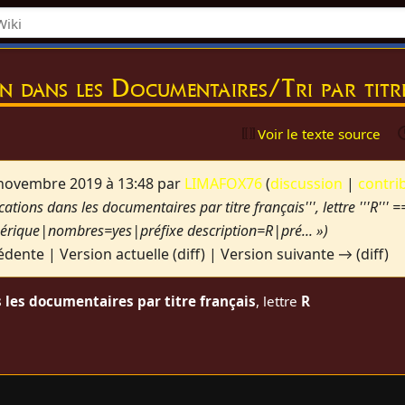
on dans les Documentaires/Tri par tit
Voir le texte source
 novembre 2019 à 13:48 par
LIMAFOX76
(
discussion
|
contri
ications dans les documentaires par titre français''', lettre '''R'''
ique|nombres=yes|préfixe description=R|pré... »)
édente | Version actuelle (diff) | Version suivante → (diff)
 les documentaires par titre français
, lettre
R