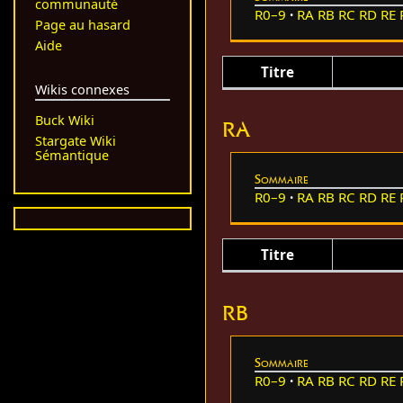
communauté
R0–9
RA
RB
RC
RD
RE
Page au hasard
Aide
Titre
Wikis connexes
Buck Wiki
RA
Stargate Wiki
Sémantique
Sommaire
R0–9
RA
RB
RC
RD
RE
Titre
RB
Sommaire
R0–9
RA
RB
RC
RD
RE