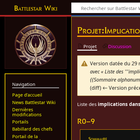
Battlestar Wiki
Projet
:
Implicati
Projet
Discussion
Version datée du 29
avec « Liste des '''impl
{{Sommaire alphanumér
Navigation
(diff) ← Version préc
Page d’accueil
News Battlestar Wiki
Liste des
implications dans
Dernières
modifications
R0–9
Portails
Babillard des chefs
Portail de la
Sommaire