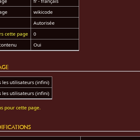
age
fr - français
page
wikicode
Autorisée
rs cette page
0
contenu
Oui
age
les utilisateurs (infini)
les utilisateurs (infini)
ns pour cette page.
ifications