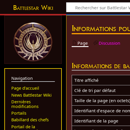
Battlestar Wiki
Informations pou
Page
Discussion
Informations de ba
Navigation
Titre affiché
Page d’accueil
Clé de tri par défaut
News Battlestar Wiki
Taille de la page (en octets
Dernières
modifications
Identifiant dʼespace de no
Portails
Babillard des chefs
Identifiant de la page
Portail de la