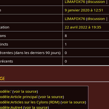
LIMAFOX76
(
discussion
|
e
9 janvier 2020 à 12:51
LIMAFOX76
(
discussion
|
cation
22 avril 2022 à 19:35
ions
8
incts
1
centes (dans les derniers 90 jours)
0
 récents
0
age
odèle:'
(
voir la source
)
odèle:Article principal
(
voir la source
)
odèle:Articles sur les Cylons (RDM)
(
voir la source
)
odèle:Autre4
(
voir la source
)