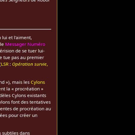
ui et l'aiment,
 le
Messager Numéro
ision de se tuer lui-
e tue pas au premier
(
LSR
:
Opération survie
,
d »), mais les
Cylons
t la « procréation »
dèles Cylons existants
ylons font des tentatives
dentes de procréation au
ées pour créer un
 subtiles dans