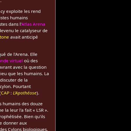
).
y exploite les rend
ristes humains
tes dans l'
Atlas Arena
devenu le catalyseur de
stone
avait anticipé
ué de l'Arena. Elle
nde virtuel
où des
uvrant avec la question
 Dieu que les humains. La
discuter de la
 cylon. Pourtant
(
CAP
:
L’Apothéose
).
les humains des douze
a leur l'a fait « LSR ».
rophétisée. Bien qu'ils
 de donner aux
des Cylons biologiques,