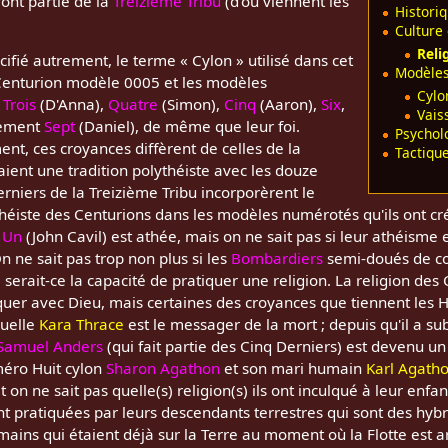
font partie de la
Treizième Tribu
(d'où viennent les
Histori
Culture 
Reli
cifié autrement, le terme « Cylon » utilisé dans cet
Modèle
e Centurion modèle 0005 et les modèles
Cylo
,
Trois
(D'Anna),
Quatre
(Simon),
Cinq
(Aaron),
Six
,
Vais
nement
Sept
(Daniel), de même que leur foi.
Psychol
, ces croyances diffèrent de celles de la
Tactiqu
aient une tradition polythéiste avec les douze
rniers de la Treizième Tribu incorporèrent le
iste des Centurions dans les modèles numérotés qu'ils ont cré
 Un
(John Cavil) est athée, mais on ne sait pas si leur athéisme 
 ne sait pas trop non plus si les
Bombardiers
semi-doués de co
 serait-ce la capacité de pratiquer une religion. La religion des
r avec Dieu, mais certaines des croyances que tiennent les H
quelle
Kara Thrace
est le messager de la mort ; depuis qu'il a su
Samuel Anders
(qui fait partie des Cinq Derniers) est devenu un
méro Huit cylon
Sharon Agathon
et son mari humain
Karl Agath
 on ne sait pas quelle(s) religion(s) ils ont inculqué à leur en
ont pratiquées par leurs descendants terrestres qui sont des hy
ins qui étaient déjà sur la Terre au moment où la Flotte est ar