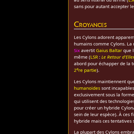
sans pour autant accepter leu
Croyances
Les Cylons adorent apparemm
humains comme Cylons. La re
Six
avertit
Gaius Baltar
que l
même (
LSR
:
Le Retour d’Elle
abord pour échapper de la tor
e
2
re partie
).
Les Cylons maintiennent que
humanoïdes
sont incapables
exclusivement sous la forme
qui utilisent des technologi
pour créer un hybride Cylon
sein de leur espèce). À ces f
hybride mais ces tentatives 
La plupart des Cylons embra