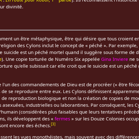
r divinité.
ent un être métaphysique, être qui désire que tous croient en l
ligion des Cylons inclut le concept de « péché ». Par exemple,
e suicide est un péché mortel quand il suggère sous forme de dér
n
). Une copie torturée de Numéro Six appelée
Gina Inviere
ne s
ture qu'elle subissait car elle croit que le suicide est un péché 
 l'un des commandements de Dieu est de procréer (« être fécon
 de se reproduire entre eux. Les Cylons définissent apparemmen
 de reproduction biologique et non la création de copies de mo
es asexuées, industrielles ou laborantines. Par conséquent, les C
/humain (considérées plus faisables que leurs tentatives précé
ins, ils développent des «
fermes
» sur les Douze Colonies occup
[
3
]
sont encore des échecs.
ssent les vues monothéistes, mais souvent avec des différences