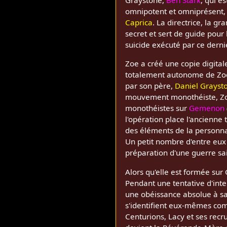
Graystone,
Ben Stark
, qui e
omnipotent et omniprésent, le
Caprica
. La directrice, la 
secret et sert de guide pour
suicide exécuté par ce derni
Zoe a créé une copie digita
totalement autonome de Zo
par son père,
Daniel Grayst
mouvement monothéiste, Zoe-A
monothéistes sur
Gemenon
l'opération place l'ancienne
des éléments de la personnali
Un petit nombre d'entre eux
préparation d'une guerre sai
Alors qu'elle est formée su
Pendant une tentative d'int
une obéissance absolue à sa 
s'identifient eux-mêmes co
Centurions, Lacy et ses recru