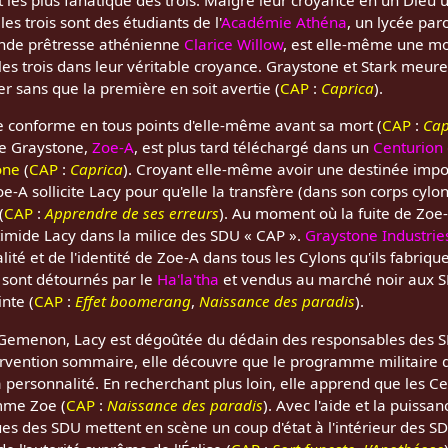
st les plus fanatique des trois. Malgré leur croyance en un Dieu
s trois sont des étudiants de l'
Académie Athéna
, un lycée paro
grande prêtresse athénienne
Clarice Willow
, est elle-même une mo
 les trois dans leur véritable croyance. Graystone et Stark meure
er sans que la première en soit avertie (
CAP
:
Caprica
).
le conforme en tous points d'elle-même avant sa mort (
CAP
:
Cap
e Graystone,
Zoe-A
, est plus tard téléchargé dans un
Centurion 
one
(
CAP
:
Caprica
). Croyant elle-même avoir une destinée impor
 sollicite Lacy pour qu'elle la transfère (dans son corps cylon
(
CAP
:
Apprendre de ses erreurs
). Au moment où la fuite de Zoe
 timide Lacy dans la milice des SDU « CAP ».
Graystone Industrie
té et de l'identité de Zoe-A dans tous les Cylons qu'ils fabrique
 sont détournés par le
Ha'la'tha
et vendus au marché noir aux
nte (
CAP
:
Effet boomerang
,
Naissance des paradis
).
r Gemenon, Lacy est dégoûtée du dédain des responsables des 
ervention sommaire, elle découvre que le programme militaire 
personnalité. En recherchant plus loin, elle apprend que les Ce
mme Zoe (
CAP
:
Naissance des paradis
). Avec l'aide et la puissa
es des SDU mettent en scène un coup d'état à l'intérieur des SDU