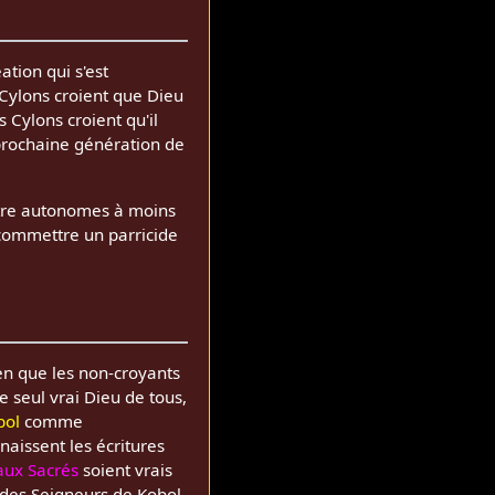
ation qui s'est
 Cylons croient que Dieu
s Cylons croient qu'il
prochaine génération de
être autonomes à moins
t commettre un parricide
n que les non-croyants
e seul vrai Dieu de tous,
bol
comme
naissent les écritures
aux Sacrés
soient vrais
té des Seigneurs de Kobol