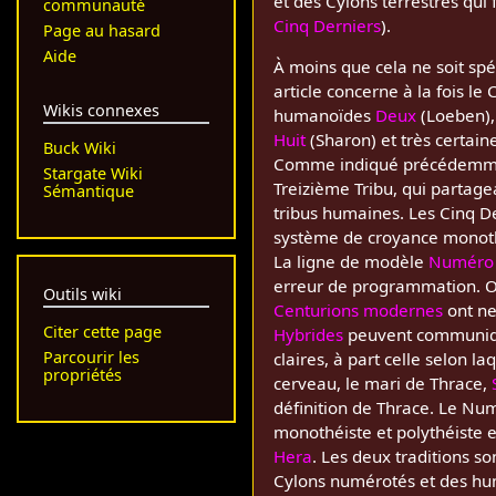
et des Cylons terrestres qui 
communauté
Cinq Derniers
).
Page au hasard
Aide
À moins que cela ne soit spé
article concerne à la fois l
Wikis connexes
humanoïdes
Deux
(Loeben)
Huit
(Sharon) et très certai
Buck Wiki
Comme indiqué précédemment
Stargate Wiki
Treizième Tribu, qui partage
Sémantique
tribus humaines. Les Cinq De
système de croyance monothé
La ligne de modèle
Numéro
erreur de programmation. On
Outils wiki
Centurions modernes
ont ne
Citer cette page
Hybrides
peuvent communique
Parcourir les
claires, à part celle selon la
propriétés
cerveau, le mari de Thrace,
définition de Thrace. Le Nu
monothéiste et polythéiste et
Hera
. Les deux traditions s
Cylons numérotés et des huma