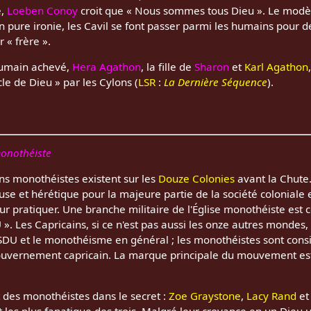
e,
Loeben Conoy
croit que « Nous sommes tous Dieu ». Le mod
n pure ironie, les Cavil se font passer parmi les humains pour
 « frère ».
humain achevé,
Hera Agathon
, la fille de
Sharon
et
Karl Agathon
e de Dieu » par les Cylons (
LSR
:
La Dernière Séquence
).
monothéiste
ns monothéistes existent sur les
Douze Colonies
avant la Chute.
 et hérétique pour la majeure partie de la société coloniale 
ur pratiquer. Une branche militaire de l'Église monothéiste est
». Les Capricains, si ce n'est pas aussi les onze autres mondes,
s SDU et le monothéisme en général ; les monothéistes sont consi
gouvernement capricain. La marque principale du mouvement est 
t des monothéistes dans le secret :
Zoe Graystone
,
Lacy Rand
et