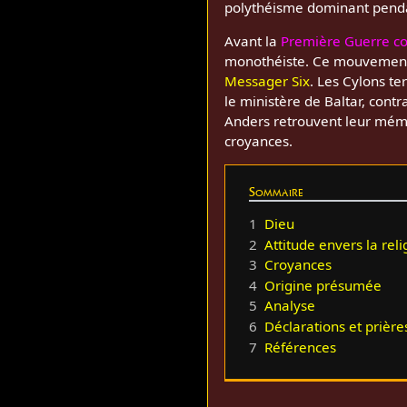
polythéisme dominant penda
Avant la
Première Guerre co
monothéiste. Ce mouvement 
Messager Six
. Les Cylons te
le ministère de Baltar, cont
Anders retrouvent leur mémoi
croyances.
Sommaire
1
Dieu
2
Attitude envers la rel
3
Croyances
4
Origine présumée
5
Analyse
6
Déclarations et prière
7
Références