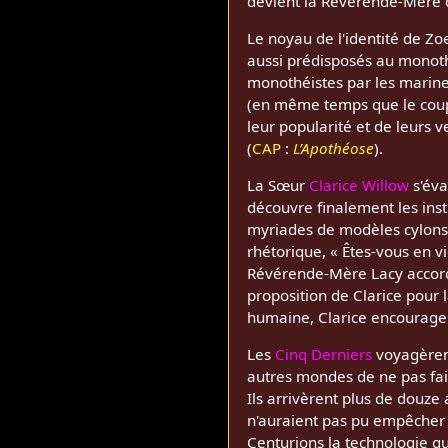
devient la Révérende-Mère de
Le noyau de l'identité de Z
aussi prédisposés au monot
monothéistes par les marines
(en même temps que le coup 
leur popularité et de leurs 
(
CAP
:
L’Apothéose
).
La Sœur
Clarice Willow
s'éva
découvre finalement les inst
myriades de modèles cylons 
rhétorique, « Êtes-vous en v
Révérende-Mère Lacy accorde
proposition de Clarice pour l
humaine, Clarice encourage 
Les
Cinq Derniers
voyagèrent
autres mondes de ne pas fair
Ils arrivèrent plus de douze 
n'auraient pas pu empêcher l
Centurions la technologie q