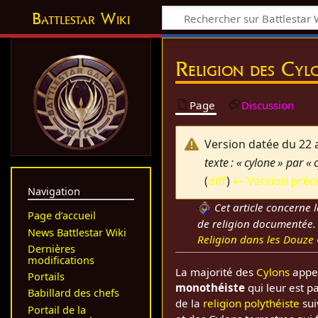
Battlestar Wiki
Religion des Cyl
Page
Discussion
Version datée du 22 a
texte : « cylone » par « 
(
diff
)
← Version préc
Navigation
Cet article concerne l
Page d’accueil
de religion documentée. 
News Battlestar Wiki
Religion dans les Douze 
Dernières
modifications
La majorité des
Cylons
appe
Portails
monothéiste
qui leur est p
Babillard des chefs
de la
religion polythéiste
sui
Portail de la