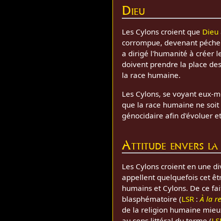
Dieu
Les Cylons croient que
Dieu
corrompue, devenant pécheres
a dirigé l'humanité à créer l
doivent prendre la place de
la race humaine.
Les Cylons, se voyant eux-m
que la race humaine ne soit 
génocidaire afin d'évoluer et
Attitude envers la
Les Cylons croient en une div
appellent quelquefois cet êt
humains et Cylons. De ce fait
blasphématoire (
LSR
:
À la r
de la religion humaine mieu
au sens littéral du terme (
LS