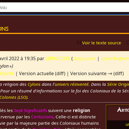
ons
Voir le texte source
vril 2022 à 19:35 par
LIMAFOX76
(
discussion
|
contribution
cylon »)
édente
| Version actuelle (diff) | Version suivante → (diff)
a religion des
Cylons
dans l'
univers réinventé
. Dans la
Série Origi
Pour un résumé d'informations sur la foi des Coloniaux de la Séri
Colonies (LSO)
.
Artic
lés les
Sept Significatifs
suivent une
religion
arvenue par les
Centurions
. Celle-ci est distincte
vie par la majeure partie des Coloniaux humains
u