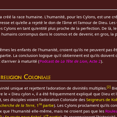
a créé la race humaine. L'humanité, pour les Cylons, est une cré
se et qu'elle a rejeté le don de l'âme et l'amour de Dieu. Les
es Cylons en tant qu'entité plus proche de la perfection. De là, le
s humains corrompus dans le cosmos et de devenir, en gros, la 
êmes les enfants de l'humanité, croient qu'ils ne peuvent pas 
partie. La conclusion logique qu'il obtiennent est qu'ils doiven
 d'arriver à maturité (
Podcast de
La Tête de Lion
, Acte 2
).
 religion Coloniale
[
2
]
inité unique et rejettent l'adoration de divinités multiples.
Bie
re le « Dieu cylon », il a été fréquemment expliqué que Dieu et l
, ses disciples voient l'adoration Coloniale des
Seigneurs de Ko
re
echerche de la Terre
, 1
partie
). Les Cylons proclament qu'ils con
x que l'humanité elle-même, mais ne croient pas que les
Roule
re
R
:
En route pour Kobol
, 1
partie
). Ils reconnaissent l'historici