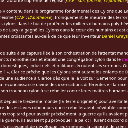
 l'autorité suprême de l'Église (
CAP
:
Sort funeste
,
L’Apothéose
oe-R contenu dans le programme fondamental des Cylons que Lac
héisme (
CAP
:
L’Apothéose
). Ironiquement, le meurtre des terro
 cylons dans le but de protéger les milliers d'humains polythéis
de Lacy) a gagné les Cylons dans le cœur des humains et est 
ventes croissantes au-delà de ce que leur inventeur
Daniel Gray
de suite à sa capture liée à son orchestration de l'attentat manq
incts monothéistes et établit une congrégation cylon dans le
mo
domestiques, industriels et militaires écoutent ses sermons. O
ie ? », Clarice prêche que les Cylons sont autant les enfants de
 une audience à Clarice dès qu'elle la voit sur Gemenon pour 
a reconnaissance divine des « sensations différentes » - la race
son troupeau cylon à se rebeller contre leurs maîtres humains 
 depuis le treizième monde (la Terre originelle) pour avertir 
e des esclaves robotiques qui se rebelleraient inévitable comme l
ans trop tard pour avertir précisément la guerre qu'ils avaient p
a guerre, ils auraient pu provoquer la paix : il furent d'accord
u'ils essayaient de développer eux-mêmes, la capacité de créer 