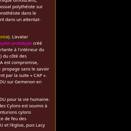
 unique omniscient,
issial polythéiste sur
nothéiste dans le
nt dans un attentat-
rica
). L'avatar
cylon prototype
créé
tante à l'intérieur du
) du côté des
-A est compromise,
s
propage sans le savoir
nt par la suite « CAP ».
 SDU sur Gemenon en
SDU pour la vie humaine.
des Cylons est soumis à
nturions cylons
nce de feu des
 et l'église, puis Lacy