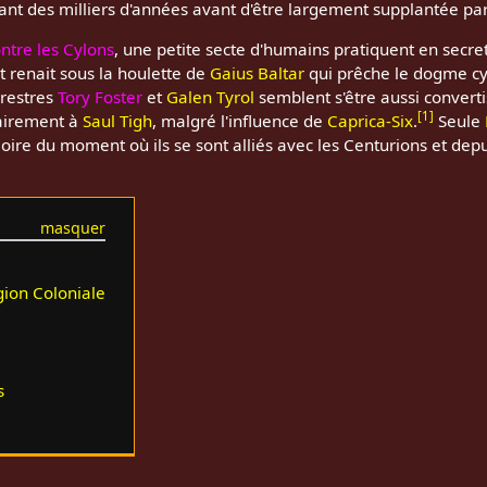
nt des milliers d'années avant d'être largement supplantée pa
ntre les Cylons
, une petite secte d'humains pratiquent en secret
renait sous la houlette de
Gaius Baltar
qui prêche le dogme cy
rrestres
Tory Foster
et
Galen Tyrol
semblent s'être aussi conver
[
1
]
rairement à
Saul Tigh
, malgré l'influence de
Caprica-Six
.
Seule
re du moment où ils se sont alliés avec les Centurions et depu
igion Coloniale
s