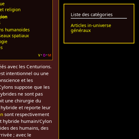
que
et religion
Liste des catégories
gion
s
Articles in-universe
ns humanoïdes
généraux
seaux spatiaux
ogie
es
v
d
m
és avec les Centurions.
est intentionnel ou une
nscience et les
 Cylons suppose que les
ybrides ne sont pas
bit une chirurgie du
 hybride et reporte leur
on
sont respectivement
fant hybride humain/Cylon
brides des humains, des
rivée ; avec le