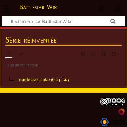
Battlestar Wiki
Série réinventée
Page de redirection
Rediriger vers :
Battlestar Galactica (LSR)