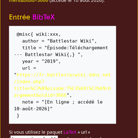
Entrée
BibTeX
 @misc{ wiki:xxx,

   author = "Battlestar Wiki",

   title = "Épisode:Téléchargement 
--- Battlestar Wiki{,} ",

   year = "2019",

   url = 
"
https://fr.battlestarwiki.ddns.net
/index.php?
title=%C3%89pisode:T%C3%A9l%C3%A9ch
argement&oldid=3666
",

   note = "[En ligne ; accédé le 
10-août-2026]"

Si vous utilisez le paquet
LaTeX
« url »