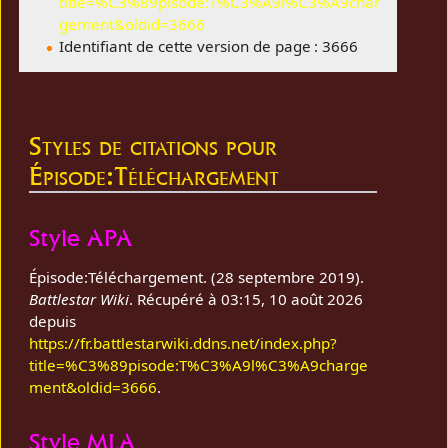
title=%C3%89pisode:T%C3%A9l%C3%A9char
gement&oldid=3666
Identifiant de cette version de page : 3666
Styles de citations pour
Épisode:Téléchargement
Style APA
Épisode:Téléchargement. (28 septembre 2019).
Battlestar Wiki
. Récupéré à 03:15, 10 août 2026
depuis
https://fr.battlestarwiki.ddns.net/index.php?
title=%C3%89pisode:T%C3%A9l%C3%A9charge
ment&oldid=3666
.
Style MLA