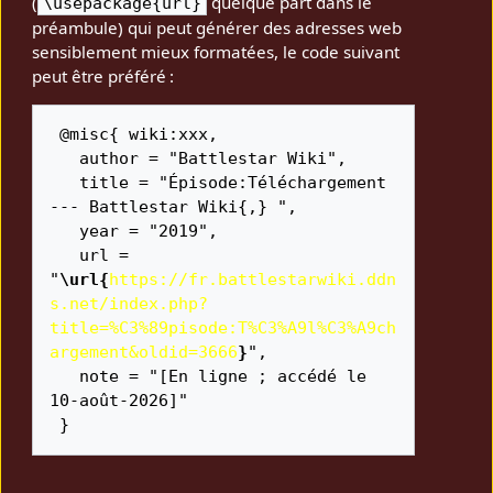
(
quelque part dans le
\usepackage{url}
préambule) qui peut générer des adresses web
sensiblement mieux formatées, le code suivant
peut être préféré :
 @misc{ wiki:xxx,

   author = "Battlestar Wiki",

   title = "Épisode:Téléchargement 
--- Battlestar Wiki{,} ",

   year = "2019",

   url = 
"
\url{
https://fr.battlestarwiki.ddn
s.net/index.php?
title=%C3%89pisode:T%C3%A9l%C3%A9ch
argement&oldid=3666
}
",

   note = "[En ligne ; accédé le 
10-août-2026]"
