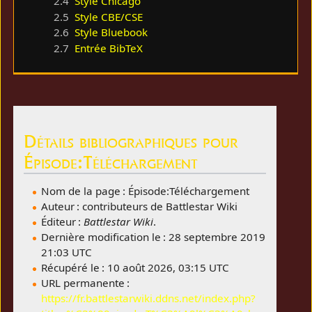
2.4
Style Chicago
2.5
Style CBE/CSE
2.6
Style Bluebook
2.7
Entrée BibTeX
Détails bibliographiques pour
Épisode:Téléchargement
Nom de la page : Épisode:Téléchargement
Auteur : contributeurs de Battlestar Wiki
Éditeur :
Battlestar Wiki
.
Dernière modification le : 28 septembre 2019
21:03 UTC
Récupéré le : 10 août 2026, 03:15 UTC
URL permanente :
https://fr.battlestarwiki.ddns.net/index.php?