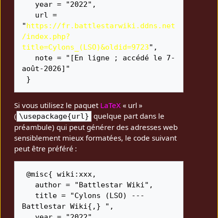
   year = "2022",

   url = 
"
https://fr.battlestarwiki.ddns.net
/index.php?
title=Cylons_(LSO)&oldid=9723
",

   note = "[En ligne ; accédé le 7-
août-2026]"

Si vous utilisez le paquet
LaTeX
« url »
(
quelque part dans le
\usepackage{url}
préambule) qui peut générer des adresses web
sensiblement mieux formatées, le code suivant
peut être préféré :
 @misc{ wiki:xxx,

   author = "Battlestar Wiki",

   title = "Cylons (LSO) --- 
Battlestar Wiki{,} ",

   year = "2022",
