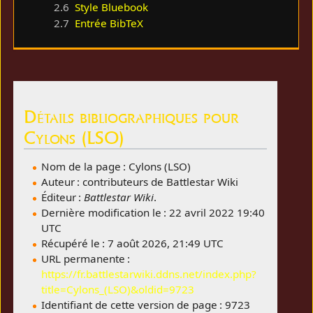
2.6
Style Bluebook
2.7
Entrée BibTeX
Détails bibliographiques pour
Cylons (LSO)
Nom de la page : Cylons (LSO)
Auteur : contributeurs de Battlestar Wiki
Éditeur :
Battlestar Wiki
.
Dernière modification le : 22 avril 2022 19:40
UTC
Récupéré le : 7 août 2026, 21:49 UTC
URL permanente :
https://fr.battlestarwiki.ddns.net/index.php?
title=Cylons_(LSO)&oldid=9723
Identifiant de cette version de page : 9723