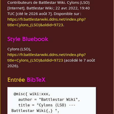
Contributeurs de Battlestar Wiki. Cylons (LSO)
[Internet]. Battlestar Wiki ; 22 avr. 2022, 19:40
TUC [cité le 2026 août 7]. Disponible sur :
https://fr.battlestarwiki.ddns.net/index.php?
title=Cylons_(LSO)&oldid=9723
.
Style Bluebook
Cylons (LSO),
https://fr.battlestarwiki.ddns.net/index.php?
title=Cylons_(LSO)&oldid=9723
(accédé le 7 août
2026).
Entrée
BibTeX
 @misc{ wiki:xxx,

   author = "Battlestar Wiki",

   title = "Cylons (LSO) --- 
Battlestar Wiki{,} ",
