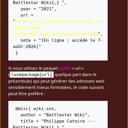
Battlestar Wiki{,} ",

   year = "2021",

   url = 
"
https://fr.battlestarwiki.ddns.net
/index.php?
title=Philippe_Catoire&oldid=9195
",

   note = "[En ligne ; accédé le 7-
août-2026]"

Si vous utilisez le paquet
LaTeX
« url »
(
quelque part dans le
\usepackage{url}
préambule) qui peut générer des adresses web
sensiblement mieux formatées, le code suivant
peut être préféré :
 @misc{ wiki:xxx,

   author = "Battlestar Wiki",

   title = "Philippe Catoire --- 
Battlestar Wiki{,} ",
