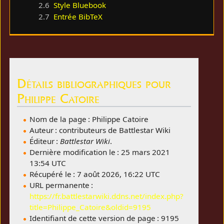
2.6
Style Bluebook
2.7
Entrée BibTeX
Détails bibliographiques pour
Philippe Catoire
Nom de la page : Philippe Catoire
Auteur : contributeurs de Battlestar Wiki
Éditeur :
Battlestar Wiki
.
Dernière modification le : 25 mars 2021
13:54 UTC
Récupéré le : 7 août 2026, 16:22 UTC
URL permanente :
https://fr.battlestarwiki.ddns.net/index.php?
title=Philippe_Catoire&oldid=9195
Identifiant de cette version de page : 9195