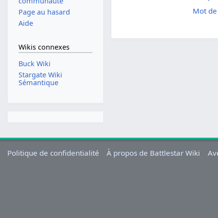
communauté
Mot de 
Page au hasard
Aide
Wikis connexes
Buck Wiki
Stargate Wiki
Sémantique
Politique de confidentialité
À propos de Battlestar Wiki
Av