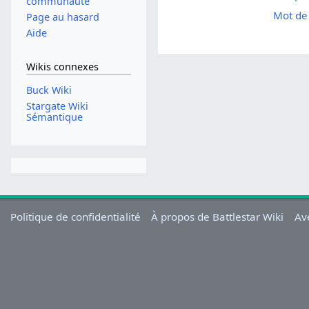
communauté
Mot de 
Page au hasard
Aide
Wikis connexes
Buck Wiki
Stargate Wiki
Sémantique
Politique de confidentialité
À propos de Battlestar Wiki
Av