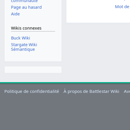
communauté
Mot de 
Page au hasard
Aide
Wikis connexes
Buck Wiki
Stargate Wiki
Sémantique
Politique de confidentialité
À propos de Battlestar Wiki
Av